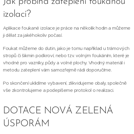
Jak probíhá zateplení foukanou
izolací?
Aplikace foukané izolace je práce na několik hodin a můžeme
ji dělat za jakéhokoliv počasí.
Foukat můžeme do dutin, jako je tomu například u trámových
stropů či šikmin podkroví, nebo tzv. volným foukáním, které je
vhodné pro vazníky, půdy a volné plochy. Vhodný materiál i
metodu zateplení vám samozřejmě rádi doporučíme.
Po skončení uklidíme vybavení, zlikvidujeme obaly, společně
vše zkontrolujeme a podepíšeme protokol o realizaci.
DOTACE NOVÁ ZELENÁ
ÚSPORÁM