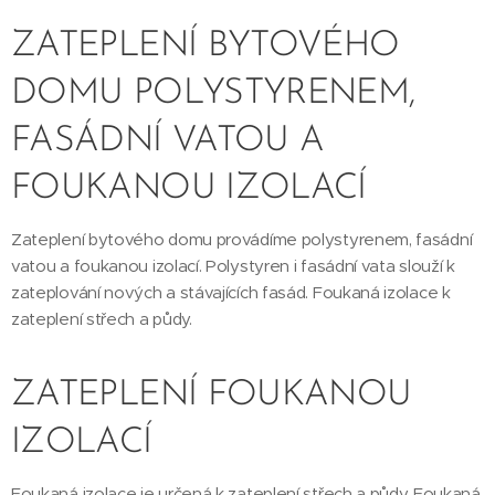
ZATEPLENÍ BYTOVÉHO
DOMU POLYSTYRENEM,
FASÁDNÍ VATOU A
FOUKANOU IZOLACÍ
Zateplení bytového domu provádíme polystyrenem, fasádní
vatou a foukanou izolací. Polystyren i fasádní vata slouží k
zateplování nových a stávajících fasád. Foukaná izolace k
zateplení střech a půdy.
ZATEPLENÍ FOUKANOU
IZOLACÍ
Foukaná izolace je určená k zateplení střech a půdy. Foukaná