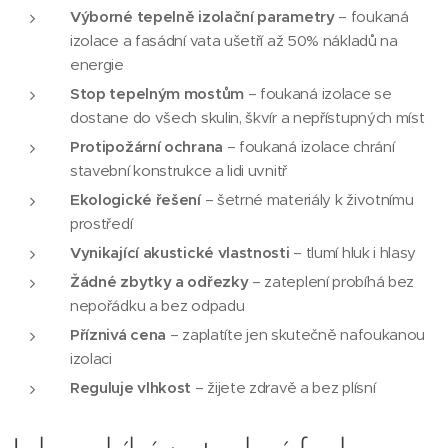
Výborné tepelně izolační parametry
– foukaná
izolace a fasádní vata ušetří až 50% nákladů na
energie
Stop tepelným mostům
– foukaná izolace se
dostane do všech skulin, škvír a nepřístupných míst
Protipožární ochrana
– foukaná izolace chrání
stavební konstrukce a lidi uvnitř
Ekologické řešení
– šetrné materiály k životnímu
prostředí
Vynikající akustické vlastnosti
– tlumí hluk i hlasy
Žádné zbytky a odřezky
– zateplení probíhá bez
nepořádku a bez odpadu
Příznivá cena
– zaplatíte jen skutečně nafoukanou
izolaci
Reguluje vlhkost
– žijete zdravě a bez plísní