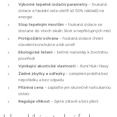
Výborné tepelně izolační parametry
– foukaná
izolace a fasádní vata ušetří až 50% nákladů na
energie
Stop tepelným mostům
– foukaná izolace se
dostane do všech skulin, škvír a nepřístupných míst
Protipožární ochrana
– foukaná izolace chrání
stavební konstrukce a lidi uvnitř
Ekologické řešení
– šetrné materiály k životnímu
prostředí
Vynikající akustické vlastnosti
– tlumí hluk i hlasy
Žádné zbytky a odřezky
– zateplení probíhá bez
nepořádku a bez odpadu
Příznivá cena
– zaplatíte jen skutečně nafoukanou
izolaci
Reguluje vlhkost
– žijete zdravě a bez plísní