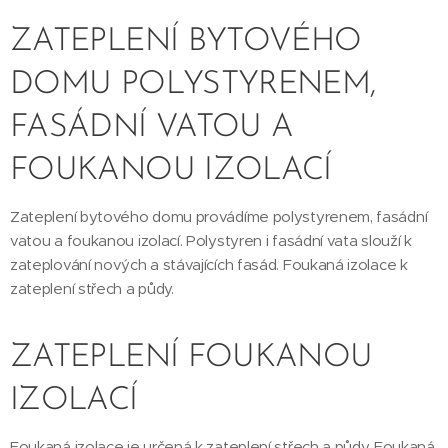
ZATEPLENÍ BYTOVÉHO
DOMU POLYSTYRENEM,
FASÁDNÍ VATOU A
FOUKANOU IZOLACÍ
Zateplení bytového domu provádíme polystyrenem, fasádní
vatou a foukanou izolací. Polystyren i fasádní vata slouží k
zateplování nových a stávajících fasád. Foukaná izolace k
zateplení střech a půdy.
ZATEPLENÍ FOUKANOU
IZOLACÍ
Foukaná izolace je určená k zateplení střech a půdy. Foukaná