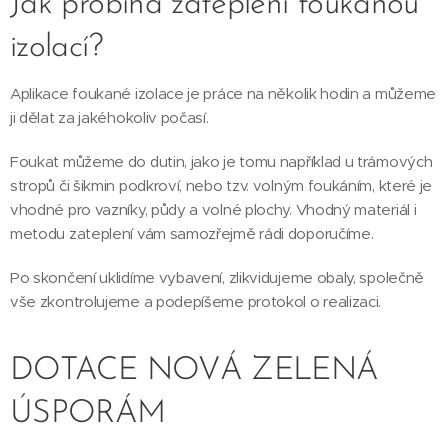
Jak probíhá zateplení foukanou
izolací?
Aplikace foukané izolace je práce na několik hodin a můžeme
ji dělat za jakéhokoliv počasí.
Foukat můžeme do dutin, jako je tomu například u trámových
stropů či šikmin podkroví, nebo tzv. volným foukáním, které je
vhodné pro vazníky, půdy a volné plochy. Vhodný materiál i
metodu zateplení vám samozřejmě rádi doporučíme.
Po skončení uklidíme vybavení, zlikvidujeme obaly, společně
vše zkontrolujeme a podepíšeme protokol o realizaci.
DOTACE NOVÁ ZELENÁ
ÚSPORÁM