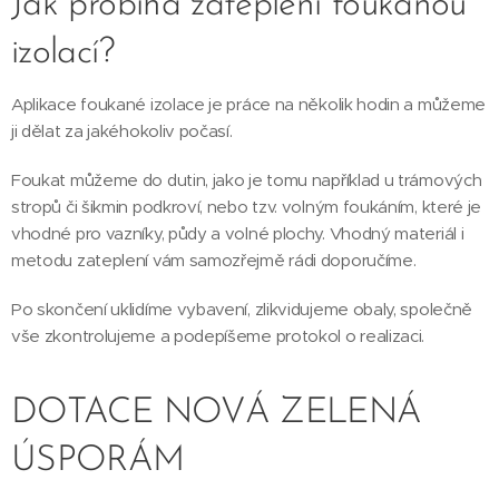
Jak probíhá zateplení foukanou
izolací?
Aplikace foukané izolace je práce na několik hodin a můžeme
ji dělat za jakéhokoliv počasí.
Foukat můžeme do dutin, jako je tomu například u trámových
stropů či šikmin podkroví, nebo tzv. volným foukáním, které je
vhodné pro vazníky, půdy a volné plochy. Vhodný materiál i
metodu zateplení vám samozřejmě rádi doporučíme.
Po skončení uklidíme vybavení, zlikvidujeme obaly, společně
vše zkontrolujeme a podepíšeme protokol o realizaci.
DOTACE NOVÁ ZELENÁ
ÚSPORÁM