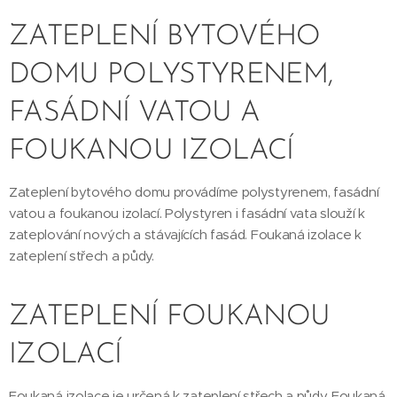
ZATEPLENÍ BYTOVÉHO
DOMU POLYSTYRENEM,
FASÁDNÍ VATOU A
FOUKANOU IZOLACÍ
Zateplení bytového domu provádíme polystyrenem, fasádní
vatou a foukanou izolací. Polystyren i fasádní vata slouží k
zateplování nových a stávajících fasád. Foukaná izolace k
zateplení střech a půdy.
ZATEPLENÍ FOUKANOU
IZOLACÍ
Foukaná izolace je určená k zateplení střech a půdy. Foukaná