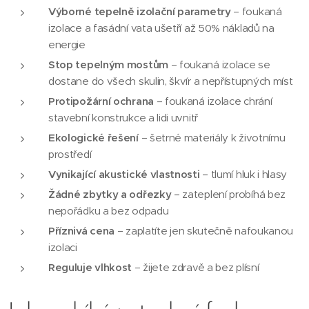
Výborné tepelně izolační parametry
– foukaná
izolace a fasádní vata ušetří až 50% nákladů na
energie
Stop tepelným mostům
– foukaná izolace se
dostane do všech skulin, škvír a nepřístupných míst
Protipožární ochrana
– foukaná izolace chrání
stavební konstrukce a lidi uvnitř
Ekologické řešení
– šetrné materiály k životnímu
prostředí
Vynikající akustické vlastnosti
– tlumí hluk i hlasy
Žádné zbytky a odřezky
– zateplení probíhá bez
nepořádku a bez odpadu
Příznivá cena
– zaplatíte jen skutečně nafoukanou
izolaci
Reguluje vlhkost
– žijete zdravě a bez plísní