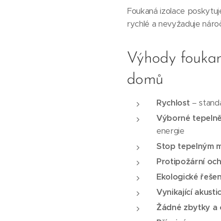
Foukaná izolace poskytuje
rychlé a nevyžaduje náro
Výhody foukané
domů
Rychlost
– standa
Výborné tepelně
energie
Stop tepelným 
Protipožární oc
Ekologické řešen
Vynikající akusti
Žádné zbytky a