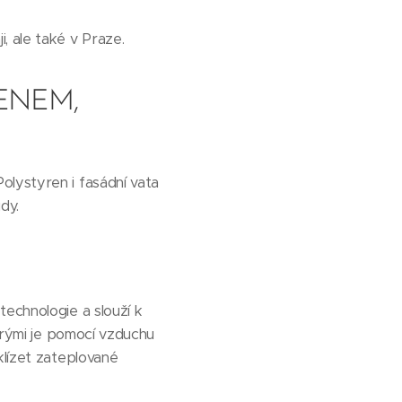
 ale také v Praze.
ENEM,
olystyren i fasádní vata
dy.
technologie a slouží k
terými je pomocí vzduchu
klízet zateplované