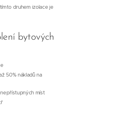
tímto druhem izolace je
lení bytových
ne
 až 50% nákladů na
a nepřístupných míst
tř