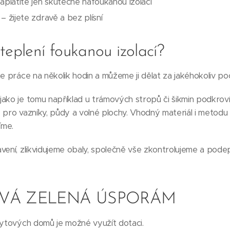
aplatíte jen skutečně nafoukanou izolaci
– žijete zdravě a bez plísní
teplení foukanou izolací?
e práce na několik hodin a můžeme ji dělat za jakéhokoliv poč
ako je tomu například u trámových stropů či šikmin podkroví
 pro vazníky, půdy a volné plochy. Vhodný materiál i metodu
íme.
vení, zlikvidujeme obaly, společně vše zkontrolujeme a pod
VÁ ZELENÁ ÚSPORÁM
bytových domů je možné využít dotaci.