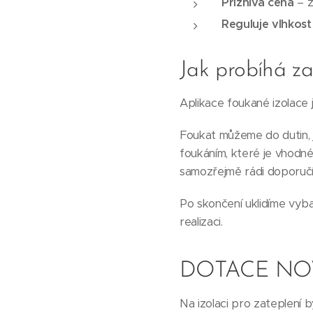
Příznivá cena
– z
Reguluje vlhkost
Jak probíhá za
Aplikace foukané izolace j
Foukat můžeme do dutin, j
foukáním, které je vhodné
samozřejmě rádi doporuč
Po skončení uklidíme vyba
realizaci.
DOTACE NO
Na izolaci pro zateplení 