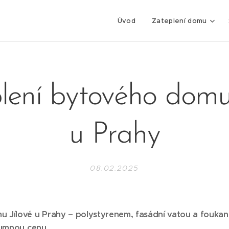
Úvod
Zateplení domu
lení bytového domu 
u Prahy
08.02.2025
 Jílové u Prahy – polystyrenem, fasádní vatou a foukanou
zumnou cenu.