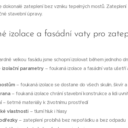
 dokonalé zateplení bez vzniku tepelných mostů. Zateplení 
čné stavební úpravy.
 izolace a fasádní vaty pro zatep
rdně velkou fasádu jsme schopní izolovat během jednoho d
 izolační parametry
– foukaná izolace a fasádní vata ušetří
mostům
– foukaná izolace se dostane do všech skulin, škvír 
hrana
– foukaná izolace chrání stavební konstrukce a lidi uvni
í
– šetrné materiály k životnímu prostředí
cké vlastnosti
– tlumí hluk i hlasy
 odřezky
– zateplení probíhá bez nepořádku a bez odpadu