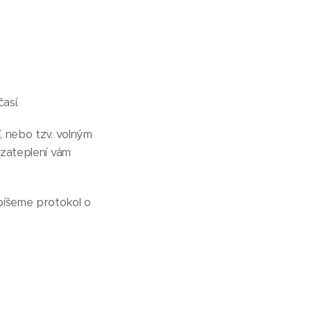
así.
, nebo tzv. volným
 zateplení vám
epíšeme protokol o