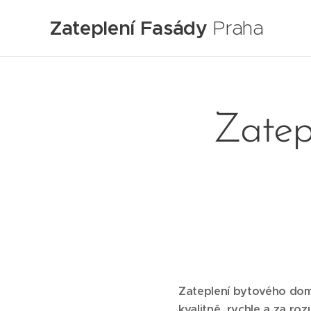
Zateplení Fasády
Praha
Zatep
Zateplení bytového domu
kvalitně, rychle a za ro