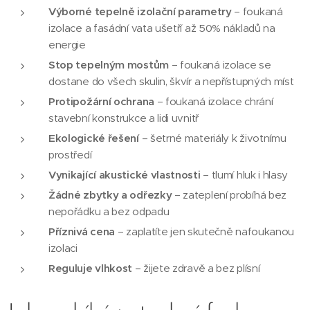
Výborné tepelně izolační parametry
– foukaná
izolace a fasádní vata ušetří až 50% nákladů na
energie
Stop tepelným mostům
– foukaná izolace se
dostane do všech skulin, škvír a nepřístupných míst
Protipožární ochrana
– foukaná izolace chrání
stavební konstrukce a lidi uvnitř
Ekologické řešení
– šetrné materiály k životnímu
prostředí
Vynikající akustické vlastnosti
– tlumí hluk i hlasy
Žádné zbytky a odřezky
– zateplení probíhá bez
nepořádku a bez odpadu
Příznivá cena
– zaplatíte jen skutečně nafoukanou
izolaci
Reguluje vlhkost
– žijete zdravě a bez plísní