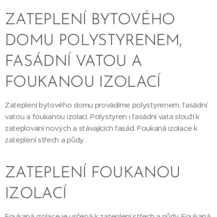
ZATEPLENÍ BYTOVÉHO
DOMU POLYSTYRENEM,
FASÁDNÍ VATOU A
FOUKANOU IZOLACÍ
Zateplení bytového domu provádíme polystyrenem, fasádní
vatou a foukanou izolací. Polystyren i fasádní vata slouží k
zateplování nových a stávajících fasád. Foukaná izolace k
zateplení střech a půdy.
ZATEPLENÍ FOUKANOU
IZOLACÍ
Foukaná izolace je určená k zateplení střech a půdy. Foukaná