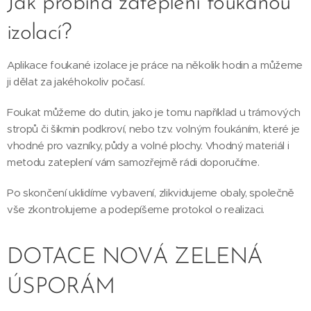
Jak probíhá zateplení foukanou
izolací?
Aplikace foukané izolace je práce na několik hodin a můžeme
ji dělat za jakéhokoliv počasí.
Foukat můžeme do dutin, jako je tomu například u trámových
stropů či šikmin podkroví, nebo tzv. volným foukáním, které je
vhodné pro vazníky, půdy a volné plochy. Vhodný materiál i
metodu zateplení vám samozřejmě rádi doporučíme.
Po skončení uklidíme vybavení, zlikvidujeme obaly, společně
vše zkontrolujeme a podepíšeme protokol o realizaci.
DOTACE NOVÁ ZELENÁ
ÚSPORÁM