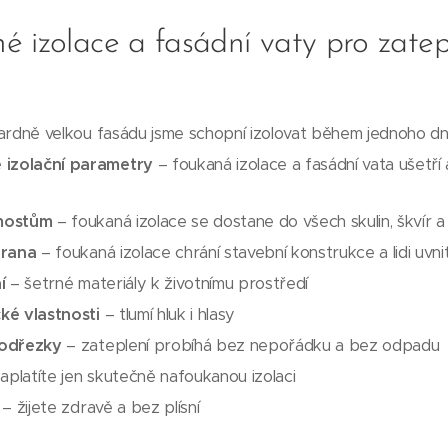
 izolace a fasádní vaty pro zatep
rdně velkou fasádu jsme schopní izolovat během jednoho d
 izolační parametry
– foukaná izolace a fasádní vata ušetří
mostům
– foukaná izolace se dostane do všech skulin, škvír 
hrana
– foukaná izolace chrání stavební konstrukce a lidi uvni
í
– šetrné materiály k životnímu prostředí
cké vlastnosti
– tlumí hluk i hlasy
 odřezky
– zateplení probíhá bez nepořádku a bez odpadu
aplatíte jen skutečně nafoukanou izolaci
– žijete zdravě a bez plísní