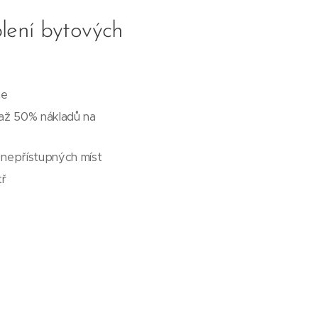
lení bytových
ne
 až 50% nákladů na
a nepřístupných míst
tř