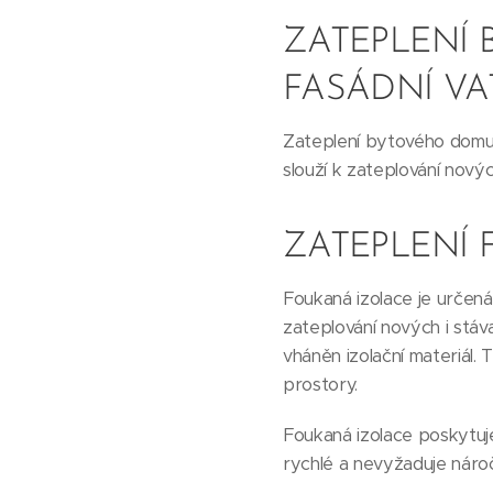
ZATEPLENÍ
FASÁDNÍ V
Zateplení bytového domu p
slouží k zateplování novýc
ZATEPLENÍ
Foukaná izolace je určená
zateplování nových i stáv
vháněn izolační materiál.
prostory.
Foukaná izolace poskytuje
rychlé a nevyžaduje náro