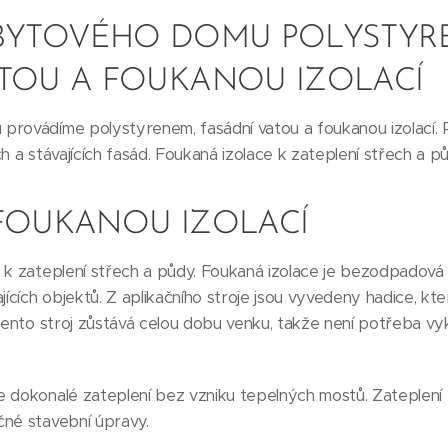
 BYTOVÉHO DOMU POLYSTYR
ATOU A FOUKANOU IZOLACÍ
rovádíme polystyrenem, fasádní vatou a foukanou izolací. P
h a stávajících fasád. Foukaná izolace k zateplení střech a pů
 FOUKANOU IZOLACÍ
 k zateplení střech a půdy. Foukaná izolace je bezodpadová 
ajících objektů. Z aplikačního stroje jsou vyvedeny hadice, k
 Tento stroj zůstává celou dobu venku, takže není potřeba vy
 dokonalé zateplení bez vzniku tepelných mostů. Zateplení 
čné stavební úpravy.