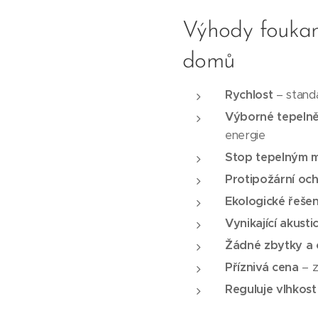
Výhody foukané
domů
Rychlost
– standa
Výborné tepelně
energie
Stop tepelným 
Protipožární oc
Ekologické řešen
Vynikající akusti
Žádné zbytky a
Příznivá cena
– z
Reguluje vlhkost