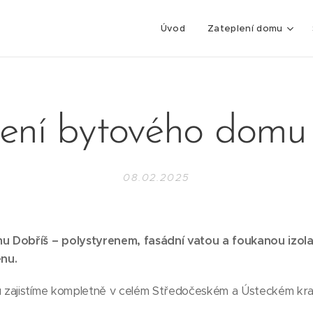
Úvod
Zateplení domu
ení bytového domu
08.02.2025
 Dobříš – polystyrenem, fasádní vatou a foukanou izolací
nu.
zajistíme kompletně v celém Středočeském a Ústeckém kraji,