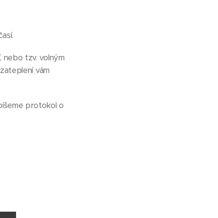
así.
, nebo tzv. volným
 zateplení vám
epíšeme protokol o