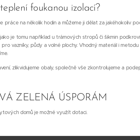
teplení foukanou izolací?
e práce na několik hodin a můžeme ji dělat za jakéhokoliv poč
ako je tomu například u trámových stropů či šikmin podkroví
 pro vazníky, půdy a volné plochy. Vhodný materiál i metodu
íme.
vení, zlikvidujeme obaly, společně vše zkontrolujeme a pod
VÁ ZELENÁ ÚSPORÁM
bytových domů je možné využít dotaci.