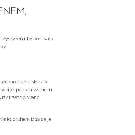
ENEM,
olystyren i fasádní vata
dy.
technologie a slouží k
terými je pomocí vzduchu
klízet zateplované
tímto druhem izolace je