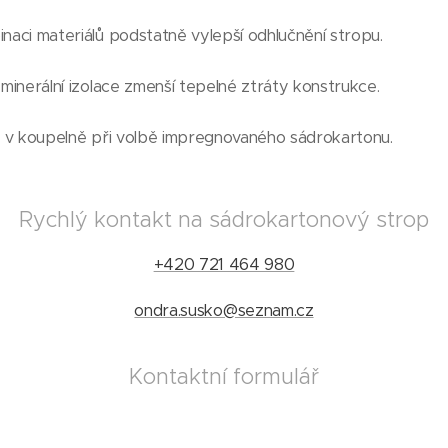
naci materiálů podstatně vylepší odhlučnění stropu.
 minerální izolace zmenší tepelné ztráty konstrukce.
i v koupelně při volbě impregnovaného sádrokartonu.
Rychlý kontakt na sádrokartonový strop
+420 721 464 980
ondra.susko@seznam.cz
Kontaktní formulář