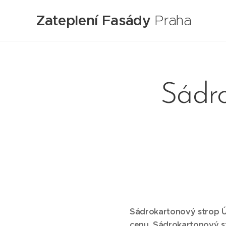
Zateplení Fasády
Praha
Sádro
Sádrokartonový strop Ús
cenu. Sádrokartonový st