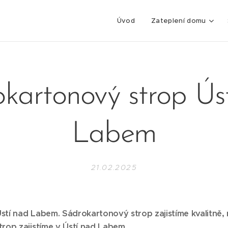
Úvod
Zateplení domu
kartonový strop Ús
Labem
21.02.2025
tí nad Labem. Sádrokartonový strop zajistíme kvalitně,
rop zajistíme v Ústí nad Labem.