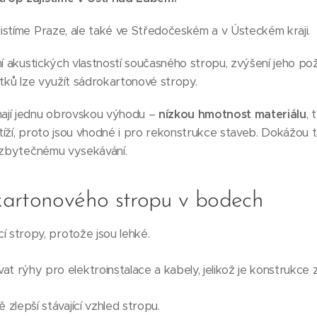
istíme Praze, ale také ve Středočeském a v Ústeckém kraji.
ní akustických vlastností současného stropu, zvýšení jeho po
atků lze využít sádrokartonové stropy.
ají jednu obrovskou výhodu –
nízkou hmotnost materiálu
, 
zatíží, proto jsou vhodné i pro rekonstrukce staveb. Dokážou
k zbytečnému vysekávání.
artonového stropu v bodech
cí stropy, protože jsou lehké.
t rýhy pro elektroinstalace a kabely, jelikož je konstrukce z
 zlepší stávající vzhled stropu.