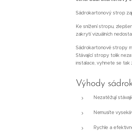
Sádrokartonový strop zaj
Ke snížení stropu, zlepše
zakrytí vizuálních nedost
Sádrokartonové stropy m
Stávající stropy tolik ne
instalace, vyhnete se ta
Výhody sádrok
Nezatěžují stávají
Nemusíte vysekáva
Rychle a efektivně