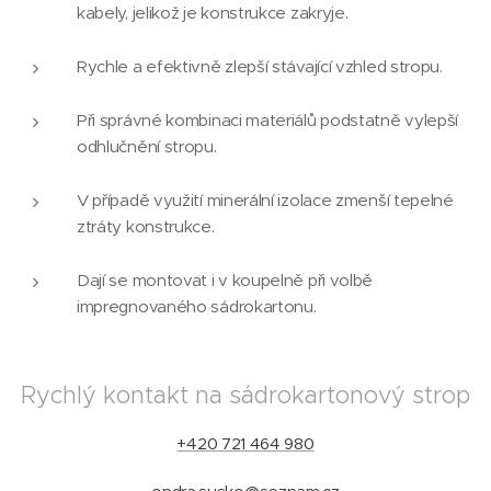
kabely, jelikož je konstrukce zakryje.
Rychle a efektivně zlepší stávající vzhled stropu.
Při správné kombinaci materiálů podstatně vylepší
odhlučnění stropu.
V případě využití minerální izolace zmenší tepelné
ztráty konstrukce.
Dají se montovat i v koupelně při volbě
impregnovaného sádrokartonu.
Rychlý kontakt na sádrokartonový strop
+420 721 464 980