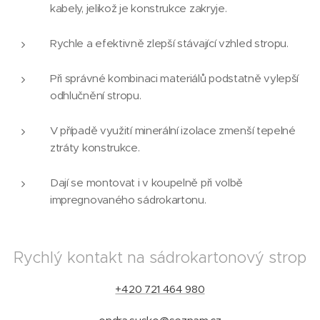
kabely, jelikož je konstrukce zakryje.
Rychle a efektivně zlepší stávající vzhled stropu.
Při správné kombinaci materiálů podstatně vylepší
odhlučnění stropu.
V případě využití minerální izolace zmenší tepelné
ztráty konstrukce.
Dají se montovat i v koupelně při volbě
impregnovaného sádrokartonu.
Rychlý kontakt na sádrokartonový strop
+420 721 464 980