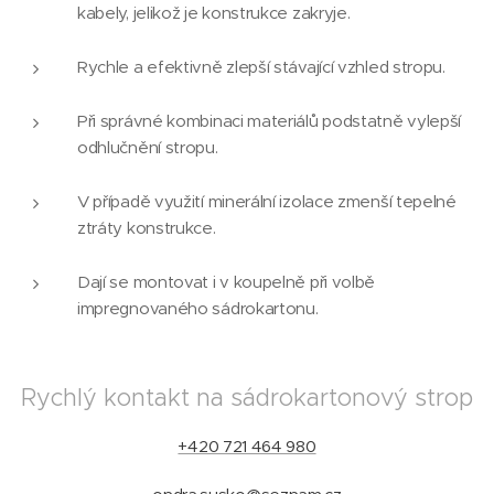
kabely, jelikož je konstrukce zakryje.
Rychle a efektivně zlepší stávající vzhled stropu.
Při správné kombinaci materiálů podstatně vylepší
odhlučnění stropu.
V případě využití minerální izolace zmenší tepelné
ztráty konstrukce.
Dají se montovat i v koupelně při volbě
impregnovaného sádrokartonu.
Rychlý kontakt na sádrokartonový strop
+420 721 464 980