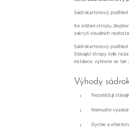
Sádrokartonový podhled z
Ke snížení stropu, zlepše
zakrytí vizuálních nedost
Sádrokartonový podhled
Stávající stropy tolik ne
instalace, vyhnete se ta
Výhody sádro
Nezatěžují stávají
Nemusíte vysekáva
Rychle a efektivně