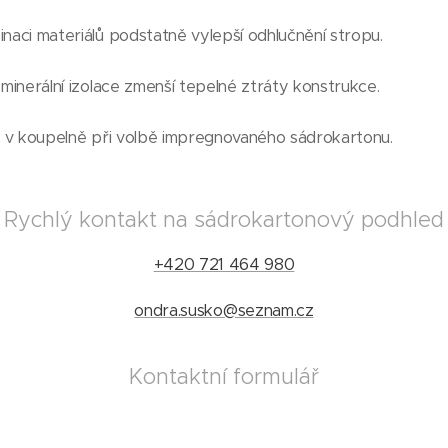
naci materiálů podstatně vylepší odhlučnění stropu.
 minerální izolace zmenší tepelné ztráty konstrukce.
i v koupelně při volbě impregnovaného sádrokartonu.
Rychlý kontakt na sádrokartonový podhled
+420 721 464 980
ondra.susko@seznam.cz
Kontaktní formulář