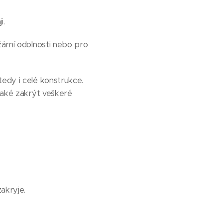
i.
žární odolnosti nebo pro
 tedy i celé konstrukce.
 také zakrýt veškeré
akryje.