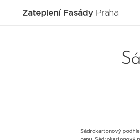
Zateplení Fasády
Praha
Sá
Sádrokartonový podhled
cenu. Sádrokartonový p