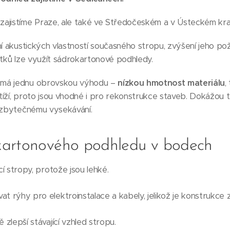
ajistíme Praze, ale také ve Středočeském a v Ústeckém kraj
ní akustických vlastností současného stropu, zvýšení jeho po
atků lze využít sádrokartonové podhledy.
 má jednu obrovskou výhodu –
nízkou hmotnost materiálu
,
zatíží, proto jsou vhodné i pro rekonstrukce staveb. Dokážou
k zbytečnému vysekávání.
kartonového podhledu v bodech
cí stropy, protože jsou lehké.
t rýhy pro elektroinstalace a kabely, jelikož je konstrukce z
 zlepší stávající vzhled stropu.