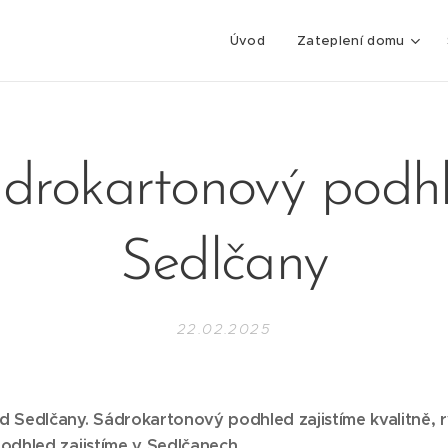
Úvod
Zateplení domu
drokartonový podh
Sedlčany
22.02.2025
 Sedlčany. Sádrokartonový podhled zajistíme kvalitně, 
odhled zajistíme v Sedlčanech.