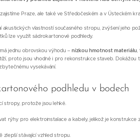
ajistíme Praze, ale také ve Středočeském a v Ústeckém kraj
ní akustických vlastností současného stropu, zvýšení jeho po
atků lze využít sádrokartonové podhledy.
 má jednu obrovskou výhodu –
nízkou hmotnost materiálu
,
zatíží, proto jsou vhodné i pro rekonstrukce staveb. Dokážou
k zbytečnému vysekávání.
kartonového podhledu v bodech
cí stropy, protože jsou lehké.
t rýhy pro elektroinstalace a kabely, jelikož je konstrukce z
 zlepší stávající vzhled stropu.