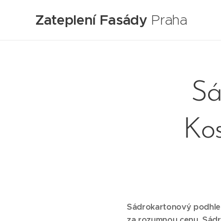
Zateplení Fasády
Praha
Sá
Kos
Sádrokartonový podhled 
za rozumnou cenu. Sádro