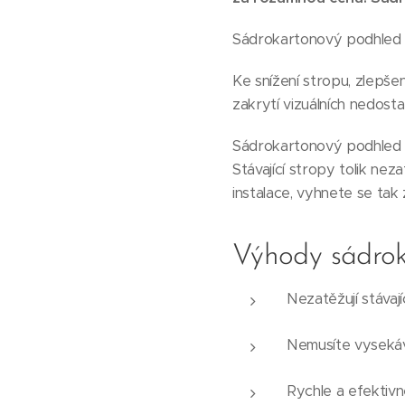
Sádrokartonový podhled z
Ke snížení stropu, zlepše
zakrytí vizuálních nedost
Sádrokartonový podhled
Stávající stropy tolik ne
instalace, vyhnete se ta
Výhody sádro
Nezatěžují stávají
Nemusíte vysekáva
Rychle a efektivně