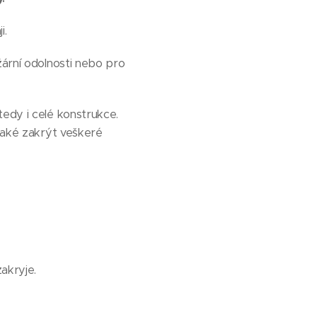
i.
žární odolnosti nebo pro
 tedy i celé konstrukce.
 také zakrýt veškeré
akryje.