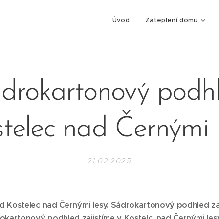
Úvod
Zateplení domu
drokartonový podh
telec nad Černými 
21.02.2025
Kostelec nad Černými lesy. Sádrokartonový podhled zajis
kartonový podhled zajistíme v Kostelci nad Černými lesy