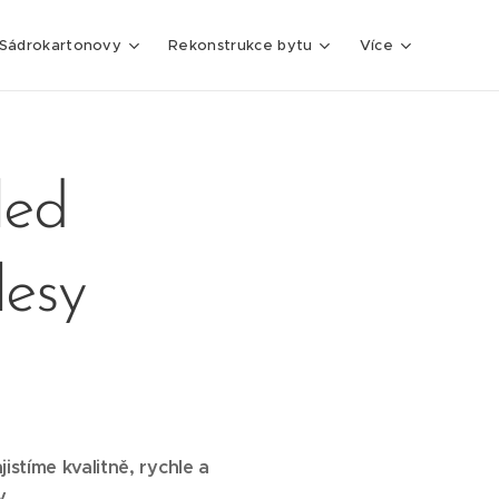
Sádrokartonovy
Rekonstrukce bytu
Více
led
lesy
tíme kvalitně, rychle a
.