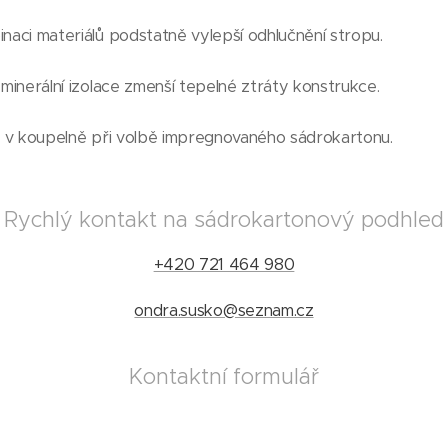
naci materiálů podstatně vylepší odhlučnění stropu.
 minerální izolace zmenší tepelné ztráty konstrukce.
i v koupelně při volbě impregnovaného sádrokartonu.
Rychlý kontakt na sádrokartonový podhled
+420 721 464 980
ondra.susko@seznam.cz
Kontaktní formulář