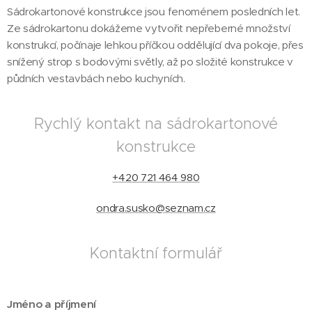
Sádrokartonové konstrukce jsou fenoménem posledních let.
Ze sádrokartonu dokážeme vytvořit nepřeberné množství
konstrukcí, počínaje lehkou příčkou oddělující dva pokoje, přes
snížený strop s bodovými světly, až po složité konstrukce v
půdních vestavbách nebo kuchyních.
Rychlý kontakt na sádrokartonové
konstrukce
+420 721 464 980
ondra.susko@seznam.cz
Kontaktní formulář
Jméno a příjmení