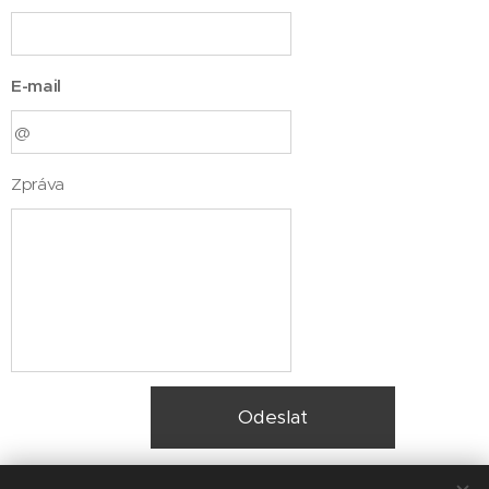
E-mail
Zpráva
Odeslat