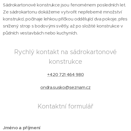
Sádrokartonové konstrukce jsou fenoménem posledních let.
Ze sádrokartonu dokážeme vytvořit nepřeberné množství
konstrukcí, počínaje lehkou příčkou oddělující dva pokoje, přes
snížený strop s bodovými světly, až po složité konstrukce v
půdních vestavbách nebo kuchyních.
Rychlý kontakt na sádrokartonové
konstrukce
+420 721 464 980
ondra.susko@seznam.cz
Kontaktní formulář
Jméno a příjmení