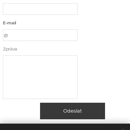
E-mail
Zpráva
Odeslat