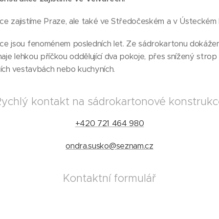
e zajistíme Praze, ale také ve Středočeském a v Ústeckém k
ce jsou fenoménem posledních let. Ze sádrokartonu dokáže
naje lehkou příčkou oddělující dva pokoje, přes snížený strop
ních vestavbách nebo kuchyních.
ychlý kontakt na sádrokartonové konstruk
+420 721 464 980
ondra.susko@seznam.cz
Kontaktní formulář