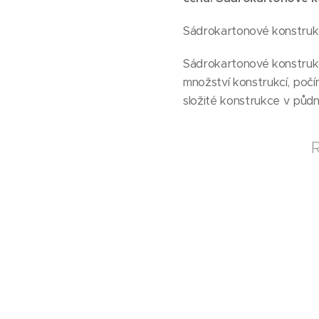
Sádrokartonové konstrukc
Sádrokartonové konstruk
množství konstrukcí, počí
složité konstrukce v půd
R