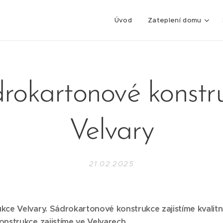
Úvod
Zateplení domu
rokartonové konstr
Velvary
21.02.2025
ce Velvary. Sádrokartonové konstrukce zajistíme kvalitn
nstrukce zajistíme ve Velvarech.