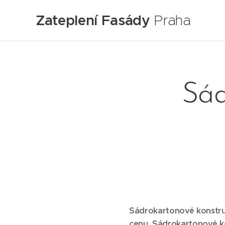
Zateplení Fasády
Praha
Sád
Sádrokartonové konstruk
cenu. Sádrokartonové ko