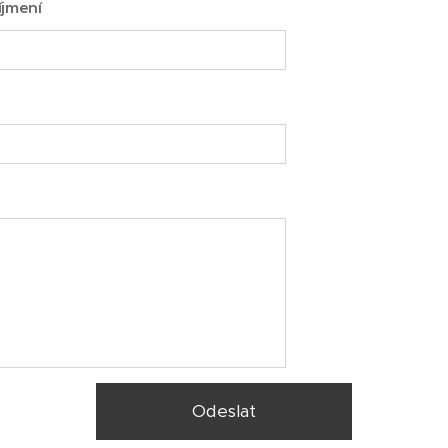
íjmení
Odeslat