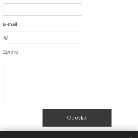
E-mail
Zpráva
Odeslat