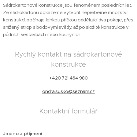
Sádrokartonové konstrukce jsou fenoménem posledních let.
Ze sádrokartonu dokážeme vytvořit nepřeberné množství
konstrukcí, počínaje lehkou příčkou oddělující dva pokoje, přes
snížený strop s bodovými světly, až po složité konstrukce v
půdních vestavbách nebo kuchyních.
Rychlý kontakt na sádrokartonové
konstrukce
+420 721 464 980
ondra.susko@seznam.cz
Kontaktní formulář
Jméno a příjmení