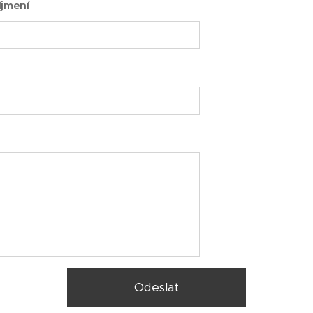
íjmení
Odeslat