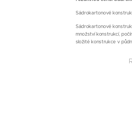
Sádrokartonové konstrukc
Sádrokartonové konstruk
množství konstrukcí, počí
složité konstrukce v půd
R