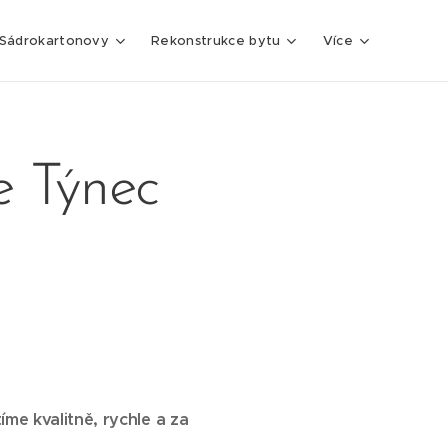
Sádrokartonovy
Rekonstrukce bytu
Více
e Týnec
e kvalitně, rychle a za