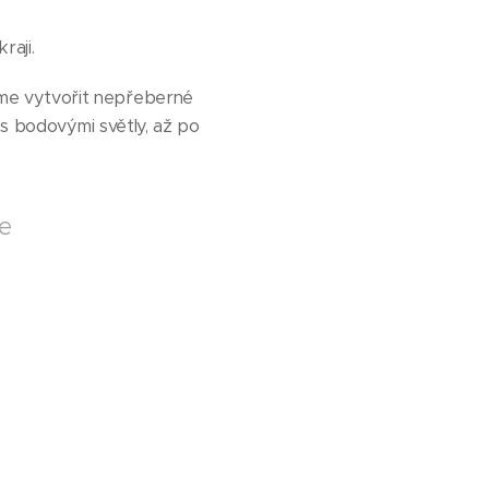
raji.
me vytvořit nepřeberné
 s bodovými světly, až po
ce