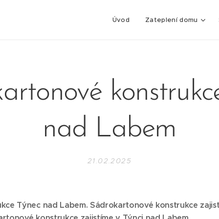
Úvod
Zateplení domu
artonové konstrukc
nad Labem
21.02.2025
ce Týnec nad Labem. Sádrokartonové konstrukce zajistím
rtonové konstrukce zajistíme v Týnci nad Labem.