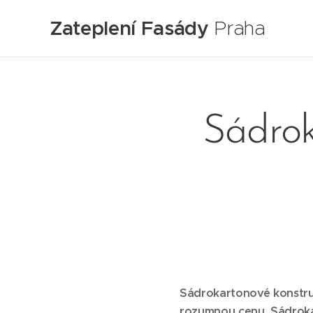
Zateplení Fasády
Praha
Sádrok
Sádrokartonové konstruk
rozumnou cenu. Sádroka