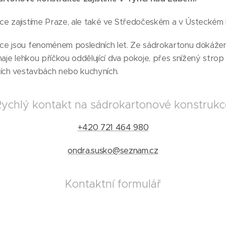
e zajistíme Praze, ale také ve Středočeském a v Ústeckém k
ce jsou fenoménem posledních let. Ze sádrokartonu dokáže
naje lehkou příčkou oddělující dva pokoje, přes snížený strop
ních vestavbách nebo kuchyních.
ychlý kontakt na sádrokartonové konstruk
+420 721 464 980
ondra.susko@seznam.cz
Kontaktní formulář