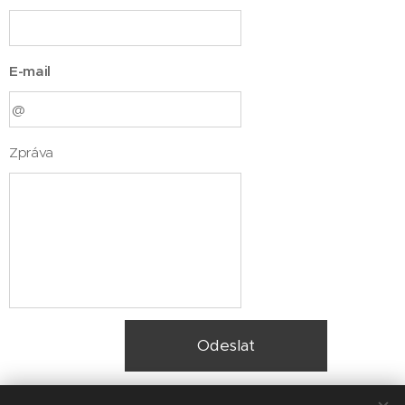
E-mail
Zpráva
Odeslat