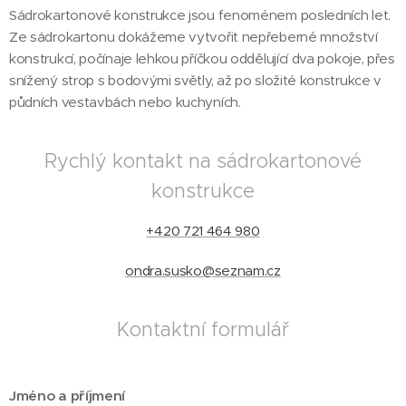
Sádrokartonové konstrukce jsou fenoménem posledních let.
Ze sádrokartonu dokážeme vytvořit nepřeberné množství
konstrukcí, počínaje lehkou příčkou oddělující dva pokoje, přes
snížený strop s bodovými světly, až po složité konstrukce v
půdních vestavbách nebo kuchyních.
Rychlý kontakt na sádrokartonové
konstrukce
+420 721 464 980
ondra.susko@seznam.cz
Kontaktní formulář
Jméno a příjmení