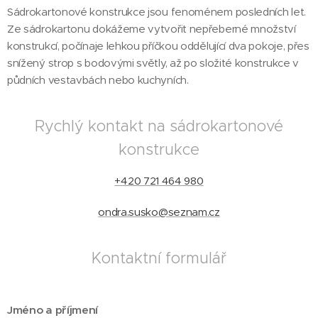
Sádrokartonové konstrukce jsou fenoménem posledních let.
Ze sádrokartonu dokážeme vytvořit nepřeberné množství
konstrukcí, počínaje lehkou příčkou oddělující dva pokoje, přes
snížený strop s bodovými světly, až po složité konstrukce v
půdních vestavbách nebo kuchyních.
Rychlý kontakt na sádrokartonové
konstrukce
+420 721 464 980
ondra.susko@seznam.cz
Kontaktní formulář
Jméno a příjmení