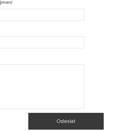
íjmení
Odeslat