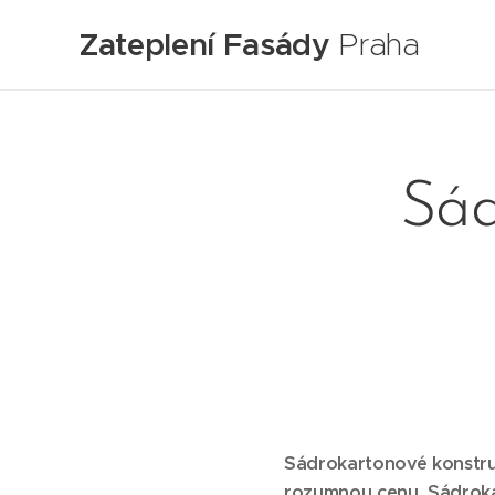
Zateplení Fasády
Praha
Sád
Sádrokartonové konstruk
rozumnou cenu. Sádrokar