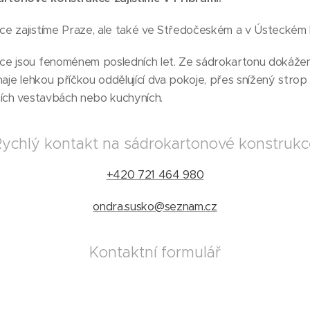
e zajistíme Praze, ale také ve Středočeském a v Ústeckém k
ce jsou fenoménem posledních let. Ze sádrokartonu dokáže
naje lehkou příčkou oddělující dva pokoje, přes snížený strop
ních vestavbách nebo kuchyních.
ychlý kontakt na sádrokartonové konstruk
+420 721 464 980
ondra.susko@seznam.cz
Kontaktní formulář