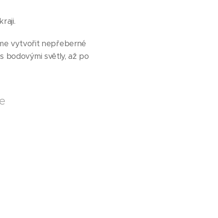
raji.
me vytvořit nepřeberné
 s bodovými světly, až po
ce