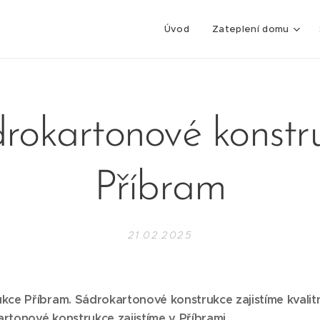
Úvod
Zateplení domu
rokartonové konstr
Příbram
21.02.2025
ce Příbram. Sádrokartonové konstrukce zajistíme kvalitn
tonové konstrukce zajistíme v Příbrami.