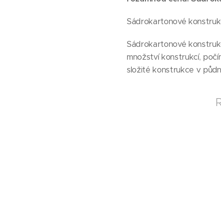
Sádrokartonové konstrukc
Sádrokartonové konstruk
množství konstrukcí, počí
složité konstrukce v půd
R