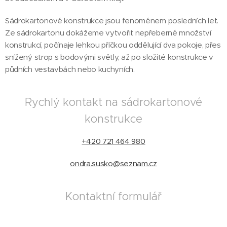
Sádrokartonové konstrukce jsou fenoménem posledních let.
Ze sádrokartonu dokážeme vytvořit nepřeberné množství
konstrukcí, počínaje lehkou příčkou oddělující dva pokoje, přes
snížený strop s bodovými světly, až po složité konstrukce v
půdních vestavbách nebo kuchyních.
Rychlý kontakt na sádrokartonové
konstrukce
+420 721 464 980
ondra.susko@seznam.cz
Kontaktní formulář