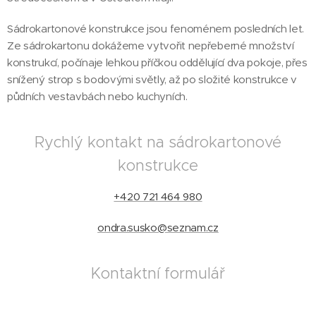
Sádrokartonové konstrukce jsou fenoménem posledních let.
Ze sádrokartonu dokážeme vytvořit nepřeberné množství
konstrukcí, počínaje lehkou příčkou oddělující dva pokoje, přes
snížený strop s bodovými světly, až po složité konstrukce v
půdních vestavbách nebo kuchyních.
Rychlý kontakt na sádrokartonové
konstrukce
+420 721 464 980
ondra.susko@seznam.cz
Kontaktní formulář