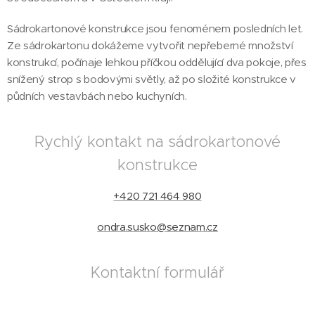
Sádrokartonové konstrukce jsou fenoménem posledních let.
Ze sádrokartonu dokážeme vytvořit nepřeberné množství
konstrukcí, počínaje lehkou příčkou oddělující dva pokoje, přes
snížený strop s bodovými světly, až po složité konstrukce v
půdních vestavbách nebo kuchyních.
Rychlý kontakt na sádrokartonové
konstrukce
+420 721 464 980
ondra.susko@seznam.cz
Kontaktní formulář