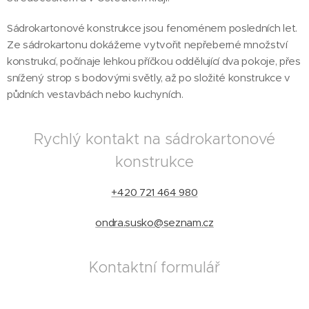
Sádrokartonové konstrukce jsou fenoménem posledních let.
Ze sádrokartonu dokážeme vytvořit nepřeberné množství
konstrukcí, počínaje lehkou příčkou oddělující dva pokoje, přes
snížený strop s bodovými světly, až po složité konstrukce v
půdních vestavbách nebo kuchyních.
Rychlý kontakt na sádrokartonové
konstrukce
+420 721 464 980
ondra.susko@seznam.cz
Kontaktní formulář