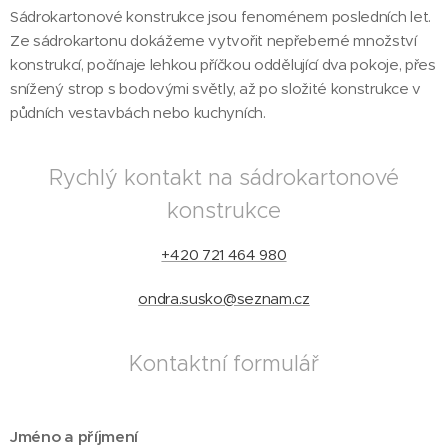
Sádrokartonové konstrukce jsou fenoménem posledních let.
Ze sádrokartonu dokážeme vytvořit nepřeberné množství
konstrukcí, počínaje lehkou příčkou oddělující dva pokoje, přes
snížený strop s bodovými světly, až po složité konstrukce v
půdních vestavbách nebo kuchyních.
Rychlý kontakt na sádrokartonové
konstrukce
+420 721 464 980
ondra.susko@seznam.cz
Kontaktní formulář
Jméno a příjmení