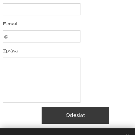
E-mail
Zpráva
Odeslat