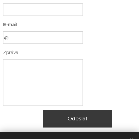
E-mail
Zpráva
Odeslat