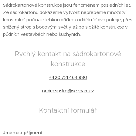
Sádrokartonové konstrukce jsou fenoménem posledních let.
Ze sádrokartonu dokážeme vytvořit nepřeberné množství
konstrukcí, počínaje lehkou příčkou oddělující dva pokoje, přes
snížený strop s bodovými světly, až po složité konstrukce v
půdních vestavbách nebo kuchyních.
Rychlý kontakt na sádrokartonové
konstrukce
+420 721 464 980
ondra.susko@seznam.cz
Kontaktní formulář
Jméno a příjmení