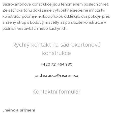
Sádrokartonové konstrukce jsou fenoménem posledních let.
Ze sádrokartonu dokážeme vytvořit nepřeberné množství
konstrukcí, počínaje lehkou příčkou oddělující dva pokoje, přes
snížený strop s bodovými světly, až po složité konstrukce v
půdních vestavbách nebo kuchyních.
Rychlý kontakt na sádrokartonové
konstrukce
+420 721 464 980
ondra.susko@seznam.cz
Kontaktní formulář
Jméno a příjmení