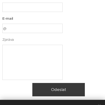
E-mail
Zpráva
Odeslat