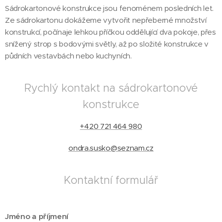
Sádrokartonové konstrukce jsou fenoménem posledních let.
Ze sádrokartonu dokážeme vytvořit nepřeberné množství
konstrukcí, počínaje lehkou příčkou oddělující dva pokoje, přes
snížený strop s bodovými světly, až po složité konstrukce v
půdních vestavbách nebo kuchyních.
Rychlý kontakt na sádrokartonové
konstrukce
+420 721 464 980
ondra.susko@seznam.cz
Kontaktní formulář
Jméno a příjmení