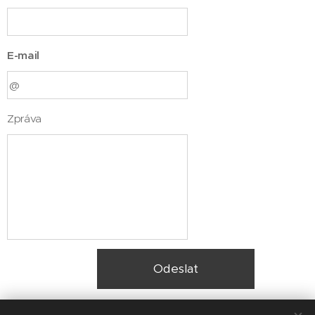
E-mail
Zpráva
Odeslat