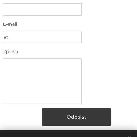
E-mail
Zpráva
Odeslat