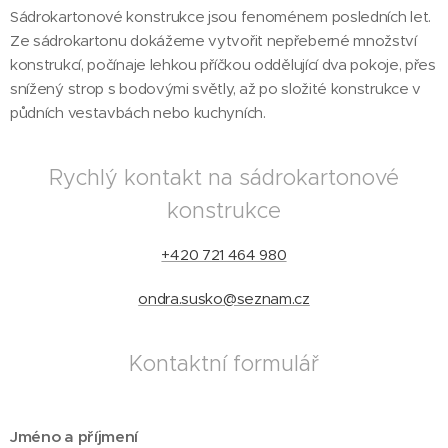
Sádrokartonové konstrukce jsou fenoménem posledních let.
Ze sádrokartonu dokážeme vytvořit nepřeberné množství
konstrukcí, počínaje lehkou příčkou oddělující dva pokoje, přes
snížený strop s bodovými světly, až po složité konstrukce v
půdních vestavbách nebo kuchyních.
Rychlý kontakt na sádrokartonové
konstrukce
+420 721 464 980
ondra.susko@seznam.cz
Kontaktní formulář
Jméno a příjmení