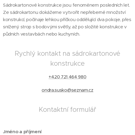
Sádrokartonové konstrukce jsou fenoménem posledních let.
Ze sádrokartonu dokážeme vytvořit nepřeberné množství
konstrukcí, počínaje lehkou příčkou oddělující dva pokoje, přes
snížený strop s bodovými světly, až po složité konstrukce v
půdních vestavbách nebo kuchyních.
Rychlý kontakt na sádrokartonové
konstrukce
+420 721 464 980
ondra.susko@seznam.cz
Kontaktní formulář
Jméno a příjmení