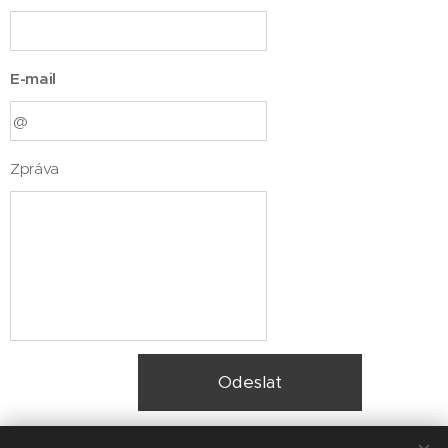
E-mail
Zpráva
Odeslat