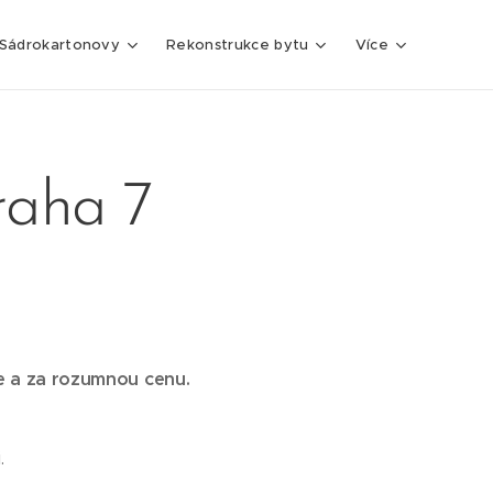
Sádrokartonovy
Rekonstrukce bytu
Více
raha 7
le a za rozumnou cenu.
.