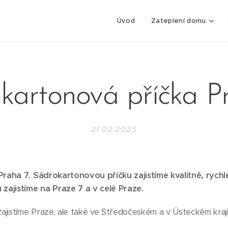
Úvod
Zateplení domu
kartonová příčka P
21.02.2025
raha 7. Sádrokartonovou příčku zajistíme kvalitně, rych
zajistíme na Praze 7 a v celé Praze.
ajistíme Praze, ale také ve Středočeském a v Ústeckém kraji