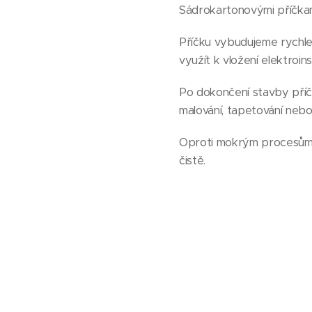
Sádrokartonovými příčkam
Příčku vybudujeme rychle 
využít k vložení elektroi
Po dokončení stavby pří
malování, tapetování nebo
Oproti mokrým procesům (
čistě.