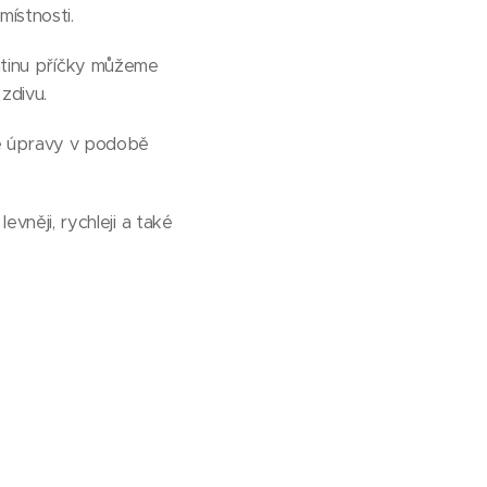
ístnosti.
Dutinu příčky můžeme
zdivu.
é úpravy v podobě
něji, rychleji a také