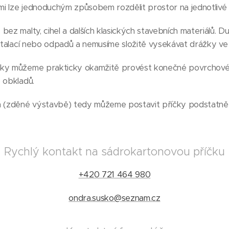
i lze jednoduchým způsobem rozdělit prostor na jednotlivé m
bez malty, cihel a dalších klasických stavebních materiálů. 
nstalací nebo odpadů a nemusíme složitě vysekávat drážky ve 
čky můžeme prakticky okamžitě provést konečné povrchov
 obkladů.
zděné výstavbě) tedy můžeme postavit příčky podstatně lev
Rychlý kontakt na sádrokartonovou příčku
+420 721 464 980
ondra.susko@seznam.cz