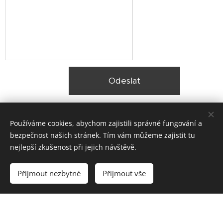
Odeslat
Používáme cookies, abychom zajistili správné fungování a
bezpečnost našich stránek. Tím vám můžeme zajistit tu
nejlepší zkušenost při jejich návštěvě.
© 2025 Zateplení fasády Praha |
Lokality
Přijmout nezbytné
Přijmout vše
Vytvořeno službou
Webnode
Cookies
Vytvořte si webové stránky zdarma!