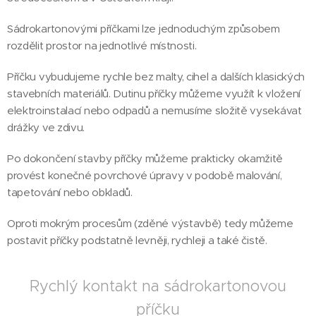
Sádrokartonovými příčkami lze jednoduchým způsobem
rozdělit prostor na jednotlivé místnosti.
Příčku vybudujeme rychle bez malty, cihel a dalších klasických
stavebních materiálů. Dutinu příčky můžeme využít k vložení
elektroinstalací nebo odpadů a nemusíme složitě vysekávat
drážky ve zdivu.
Po dokončení stavby příčky můžeme prakticky okamžitě
provést konečné povrchové úpravy v podobě malování,
tapetování nebo obkladů.
Oproti mokrým procesům (zděné výstavbě) tedy můžeme
postavit příčky podstatně levněji, rychleji a také čistě.
Rychlý kontakt na sádrokartonovou
příčku