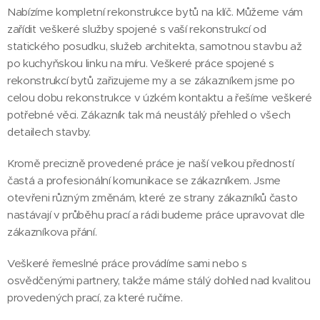
Nabízíme kompletní rekonstrukce bytů na klíč. Můžeme vám
zařídit veškeré služby spojené s vaší rekonstrukcí od
statického posudku, služeb architekta, samotnou stavbu až
po kuchyňskou linku na míru. Veškeré práce spojené s
rekonstrukcí bytů zařizujeme my a se zákazníkem jsme po
celou dobu rekonstrukce v úzkém kontaktu a řešíme veškeré
potřebné věci. Zákazník tak má neustálý přehled o všech
detailech stavby.
Kromě precizně provedené práce je naší velkou předností
častá a profesionální komunikace se zákazníkem. Jsme
otevřeni různým změnám, které ze strany zákazníků často
nastávají v průběhu prací a rádi budeme práce upravovat dle
zákazníkova přání.
Veškeré řemeslné práce provádíme sami nebo s
osvědčenými partnery, takže máme stálý dohled nad kvalitou
provedených prací, za které ručíme.