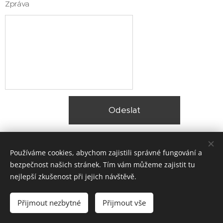
Zpráva
Odeslat
Používáme cookies, abychom zajistili správné fungování a
bezpečnost našich stránek. Tím vám můžeme zajistit tu
nejlepší zkušenost při jejich návštěvě.
© 2025 Zateplení fasády Praha |
Lokality
Přijmout nezbytné
Přijmout vše
Vytvořeno službou
Webnode
Cookies