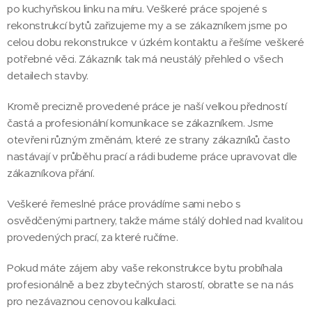
po kuchyňskou linku na míru. Veškeré práce spojené s
rekonstrukcí bytů zařizujeme my a se zákazníkem jsme po
celou dobu rekonstrukce v úzkém kontaktu a řešíme veškeré
potřebné věci. Zákazník tak má neustálý přehled o všech
detailech stavby.
Kromě precizně provedené práce je naší velkou předností
častá a profesionální komunikace se zákazníkem. Jsme
otevřeni různým změnám, které ze strany zákazníků často
nastávají v průběhu prací a rádi budeme práce upravovat dle
zákazníkova přání.
Veškeré řemeslné práce provádíme sami nebo s
osvědčenými partnery, takže máme stálý dohled nad kvalitou
provedených prací, za které ručíme.
Pokud máte zájem aby vaše rekonstrukce bytu probíhala
profesionálně a bez zbytečných starostí, obraťte se na nás
pro nezávaznou cenovou kalkulaci.