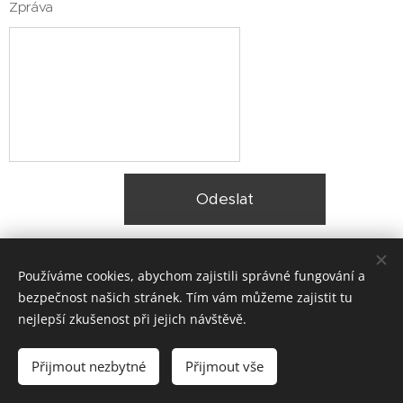
Zpráva
Odeslat
Používáme cookies, abychom zajistili správné fungování a
bezpečnost našich stránek. Tím vám můžeme zajistit tu
nejlepší zkušenost při jejich návštěvě.
© 2025 Zateplení fasády Praha |
Lokality
Přijmout nezbytné
Přijmout vše
Vytvořeno službou
Webnode
Cookies