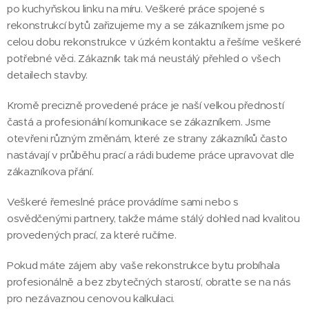
po kuchyňskou linku na míru. Veškeré práce spojené s
rekonstrukcí bytů zařizujeme my a se zákazníkem jsme po
celou dobu rekonstrukce v úzkém kontaktu a řešíme veškeré
potřebné věci. Zákazník tak má neustálý přehled o všech
detailech stavby.
Kromě precizně provedené práce je naší velkou předností
častá a profesionální komunikace se zákazníkem. Jsme
otevřeni různým změnám, které ze strany zákazníků často
nastávají v průběhu prací a rádi budeme práce upravovat dle
zákazníkova přání.
Veškeré řemeslné práce provádíme sami nebo s
osvědčenými partnery, takže máme stálý dohled nad kvalitou
provedených prací, za které ručíme.
Pokud máte zájem aby vaše rekonstrukce bytu probíhala
profesionálně a bez zbytečných starostí, obraťte se na nás
pro nezávaznou cenovou kalkulaci.