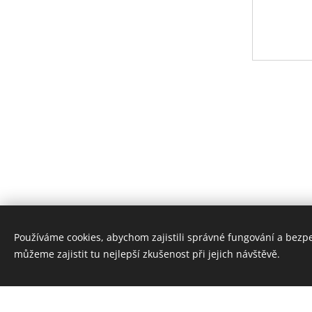
Používáme cookies, abychom zajistili správné fungování a bezp
můžeme zajistit tu nejlepší zkušenost při jejich návštěvě.
Vytvořte si webové stránky zdarma!