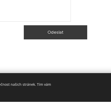
Odeslat
ečnost našich stránek. Tím vám
© 2025 Zateplení fasády Praha |
Lokality
Vytvořeno službou
Webnode
Cookies