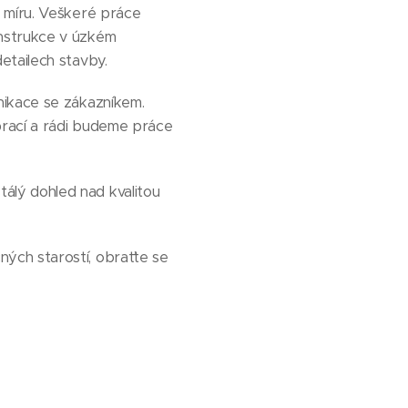
a míru. Veškeré práce
onstrukce v úzkém
etailech stavby.
nikace se zákazníkem.
prací a rádi budeme práce
álý dohled nad kvalitou
ých starostí, obraťte se