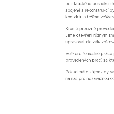
od statického posudku, s
spojené s rekonstrukcí b
kontaktu a řešíme vešker
Kromě precizně provedené
Jsme otevřeni různým změ
upravovat dle zákazníkova
Veškeré řemeslné práce p
provedených prací, za kt
Pokud máte zájem aby vaš
na nás pro nezávaznou ce