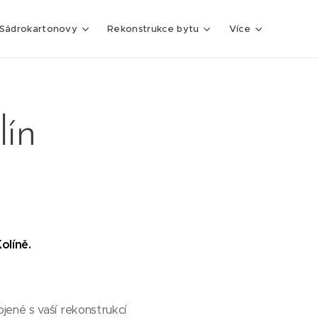
Sádrokartonovy
Rekonstrukce bytu
Více
lín
olíně.
jené s vaší rekonstrukcí