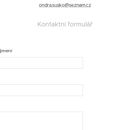
ondra.susko@seznam.cz
Kontaktní formulář
íjmení