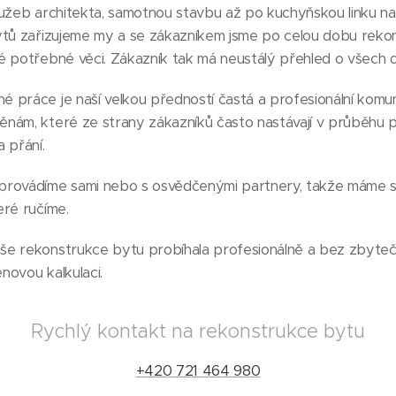
lužeb architekta, samotnou stavbu až po kuchyňskou linku n
ytů zařizujeme my a se zákazníkem jsme po celou dobu rek
é potřebné věci. Zákazník tak má neustálý přehled o všech d
 práce je naší velkou předností častá a profesionální komu
nám, které ze strany zákazníků často nastávají v průběhu 
 přání.
rovádíme sami nebo s osvědčenými partnery, takže máme st
eré ručíme.
e rekonstrukce bytu probíhala profesionálně a bez zbytečn
novou kalkulaci.
Rychlý kontakt na rekonstrukce bytu
+420 721 464 980