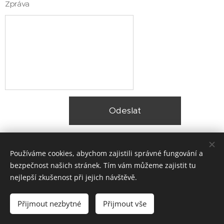
Zpráva
Odeslat
Používáme cookies, abychom zajistili správné fungování a
bezpečnost našich stránek. Tím vám můžeme zajistit tu
nejlepší zkušenost při jejich návštěvě.
© 2025 Zateplení fasády Praha |
Lokality
Přijmout nezbytné
Přijmout vše
Vytvořeno službou
Webnode
Cookies