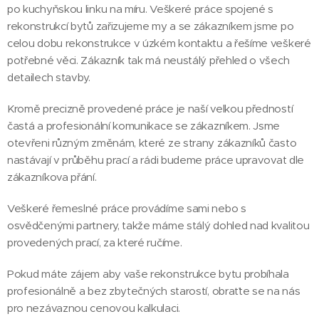
po kuchyňskou linku na míru. Veškeré práce spojené s
rekonstrukcí bytů zařizujeme my a se zákazníkem jsme po
celou dobu rekonstrukce v úzkém kontaktu a řešíme veškeré
potřebné věci. Zákazník tak má neustálý přehled o všech
detailech stavby.
Kromě precizně provedené práce je naší velkou předností
častá a profesionální komunikace se zákazníkem. Jsme
otevřeni různým změnám, které ze strany zákazníků často
nastávají v průběhu prací a rádi budeme práce upravovat dle
zákazníkova přání.
Veškeré řemeslné práce provádíme sami nebo s
osvědčenými partnery, takže máme stálý dohled nad kvalitou
provedených prací, za které ručíme.
Pokud máte zájem aby vaše rekonstrukce bytu probíhala
profesionálně a bez zbytečných starostí, obraťte se na nás
pro nezávaznou cenovou kalkulaci.