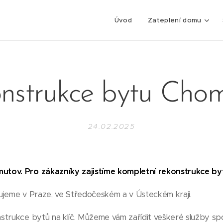
Úvod
Zateplení domu
nstrukce bytu Cho
24.02.2025
utov. Pro zákazníky zajistíme kompletní rekonstrukce b
ujeme v Praze, ve Středočeském a v Ústeckém kraji.
trukce bytů na klíč. Můžeme vám zařídit veškeré služby spo