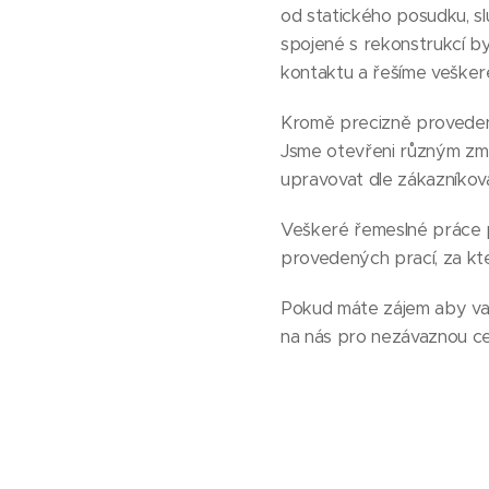
od statického posudku, s
spojené s rekonstrukcí b
kontaktu a řešíme vešker
Kromě precizně provedené
Jsme otevřeni různým změ
upravovat dle zákazníkova
Veškeré řemeslné práce p
provedených prací, za kt
Pokud máte zájem aby vaš
na nás pro nezávaznou ce