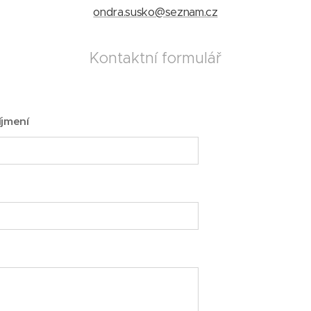
ondra.susko@seznam.cz
Kontaktní formulář
íjmení