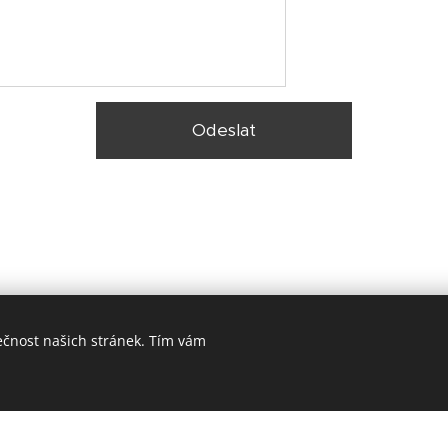
Odeslat
ečnost našich stránek. Tím vám
© 2025 Zateplení fasády Praha |
Lokality
Vytvořeno službou
Webnode
Cookies