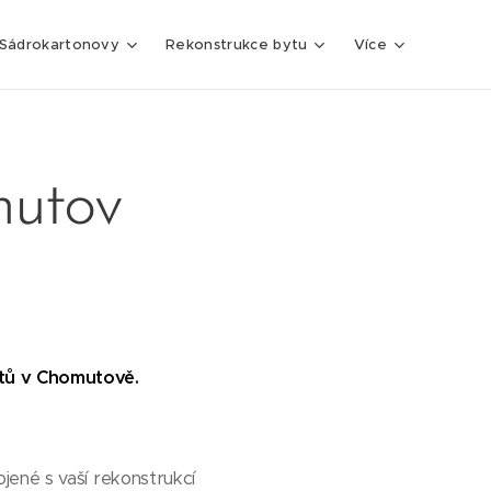
Sádrokartonovy
Rekonstrukce bytu
Více
mutov
ytů v Chomutově.
jené s vaší rekonstrukcí