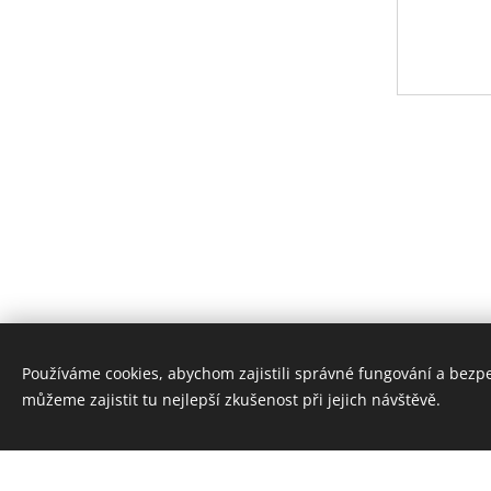
Používáme cookies, abychom zajistili správné fungování a bezp
můžeme zajistit tu nejlepší zkušenost při jejich návštěvě.
Vytvořte si webové stránky zdarma!