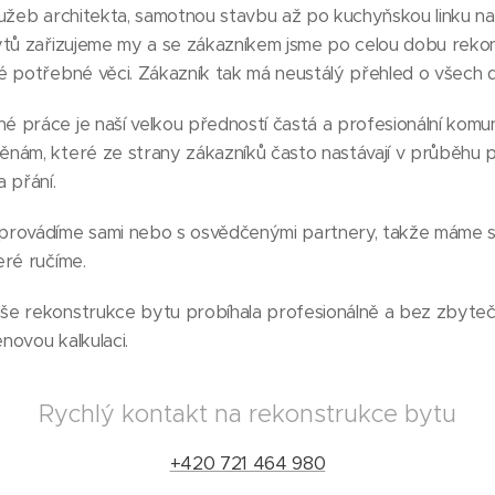
lužeb architekta, samotnou stavbu až po kuchyňskou linku n
ytů zařizujeme my a se zákazníkem jsme po celou dobu rek
é potřebné věci. Zákazník tak má neustálý přehled o všech d
 práce je naší velkou předností častá a profesionální komu
nám, které ze strany zákazníků často nastávají v průběhu 
 přání.
rovádíme sami nebo s osvědčenými partnery, takže máme st
eré ručíme.
e rekonstrukce bytu probíhala profesionálně a bez zbytečn
novou kalkulaci.
Rychlý kontakt na rekonstrukce bytu
+420 721 464 980