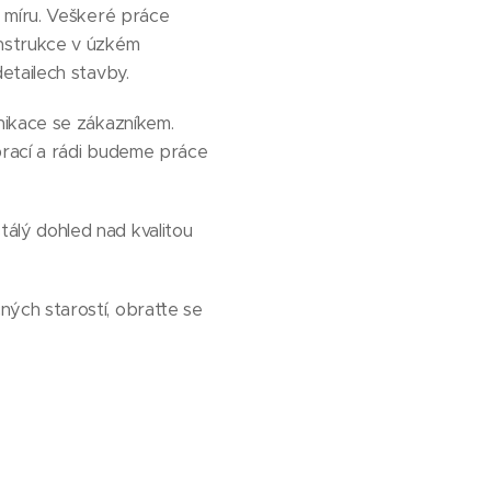
a míru. Veškeré práce
onstrukce v úzkém
etailech stavby.
nikace se zákazníkem.
prací a rádi budeme práce
álý dohled nad kvalitou
ých starostí, obraťte se