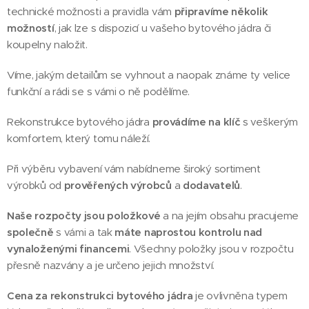
technické možnosti a pravidla vám
připravíme několik
možností
, jak lze s dispozicí u vašeho bytového jádra či
koupelny naložit.
Víme, jakým detailům se vyhnout a naopak známe ty velice
funkční a rádi se s vámi o ně podělíme.
Rekonstrukce bytového jádra
provádíme na klíč
s veškerým
komfortem, který tomu náleží.
Při výběru vybavení vám nabídneme široký sortiment
výrobků od
prověřených výrobců
a
dodavatelů
.
Naše rozpočty jsou položkové
a na jejím obsahu pracujeme
společně
s vámi a tak
máte naprostou kontrolu nad
vynaloženými financemi
. Všechny položky jsou v rozpočtu
přesně nazvány a je určeno jejich množství.
Cena za rekonstrukci bytového jádra
je ovlivněna typem