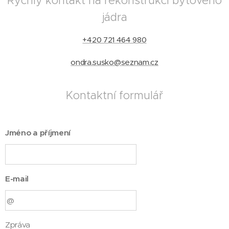
Rychlý kontakt na rekonstrukci bytového
jádra
+420 721 464 980
ondra.susko@seznam.cz
Kontaktní formulář
Jméno a příjmení
E-mail
Zpráva