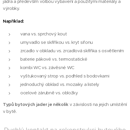
jádra a především volbou vybavení a použitými materiály a
výrobky.
Například:
vana vs. sprchový kout
umyvadlo se skříňkou vs. kryt sifonu
zrcadlo v obkladu vs. zrcadlová skříňka s osvětlením
baterie pákové vs. termostatické
kombi WC vs. závěsné WC
vyštukovaný strop vs. podhled s bodovkami
jednoduchý obklad vs. mozaiky a listely
ocelové zárubně vs. obložky
Typů bytových jader je několik
v závislosti na jejich umístění
v bytě.