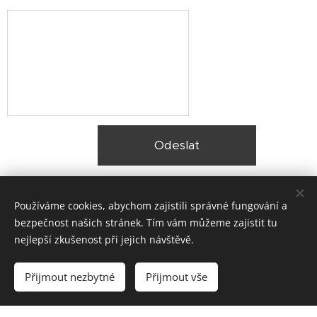
Odeslat
Používáme cookies, abychom zajistili správné fungování a
bezpečnost našich stránek. Tím vám můžeme zajistit tu
nejlepší zkušenost při jejich návštěvě.
© 2025 Zateplení fasády Praha |
Lokality
Přijmout nezbytné
Přijmout vše
Vytvořeno službou
Webnode
Cookies