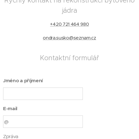
Rychlý kontakt na rekonstrukci bytového
jádra
+420 721 464 980
ondra.susko@seznam.cz
Kontaktní formulář
Jméno a příjmení
E-mail
Zpráva