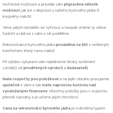
technické možnosti a pravidla vám
připravíme několik
možností
, jak lze s dispozicí u vašeho bytového jádra či
koupelny naložit.
Víme, jakým detailům se vyhnout a naopak známe ty velice
funkční a rádi se s vámi o ně podělíme.
Rekonstrukce bytového jádra
provádíme na klíč
s veškerým
komfortem, který tomu náleží.
Při výběru vybavení vám nabídneme široký sortiment
výrobků od
prověřených výrobců
a
dodavatelů
.
Naše rozpočty jsou položkové
a na jejím obsahu pracujeme
společně
s vámi a tak
máte naprostou kontrolu nad
vynaloženými financemi
. Všechny položky jsou v rozpočtu
přesně nazvány a je určeno jejich množství.
Cena za rekonstrukci bytového jádra
je ovlivněna typem