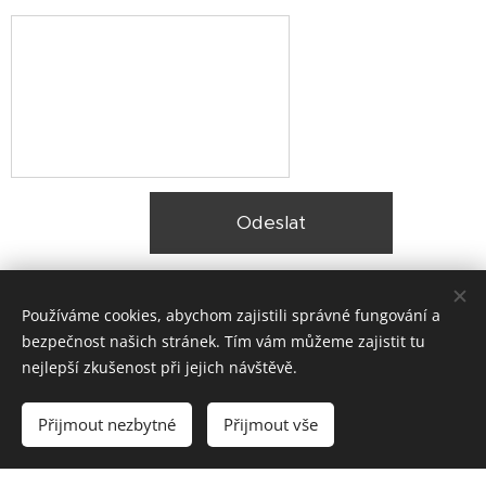
Odeslat
Používáme cookies, abychom zajistili správné fungování a
bezpečnost našich stránek. Tím vám můžeme zajistit tu
nejlepší zkušenost při jejich návštěvě.
© 2025 Zateplení fasády Praha |
Lokality
Přijmout nezbytné
Přijmout vše
Vytvořeno službou
Webnode
Cookies