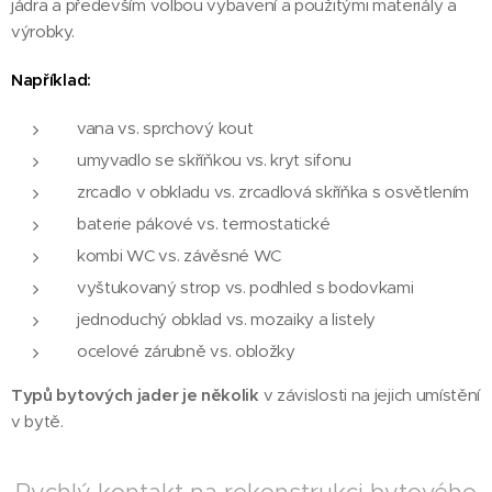
jádra a především volbou vybavení a použitými materiály a
výrobky.
Například:
vana vs. sprchový kout
umyvadlo se skříňkou vs. kryt sifonu
zrcadlo v obkladu vs. zrcadlová skříňka s osvětlením
baterie pákové vs. termostatické
kombi WC vs. závěsné WC
vyštukovaný strop vs. podhled s bodovkami
jednoduchý obklad vs. mozaiky a listely
ocelové zárubně vs. obložky
Typů bytových jader je několik
v závislosti na jejich umístění
v bytě.