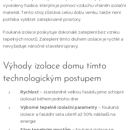
vyvedeny hadice, kterými je pomocí vzduchu vháněn izolační
materiál. Tento stroj zůstává celou dobu venku, takže není
potřeba vyklízet zateplované prostory.
Foukaná izolace poskytuje dokonalé zateplení bez vzniku
tepelných mostů. Zateplení tímto druhem izolace je rychlé a
nevyžaduje náročné stavební úpravy.
Výhody izolace domu tímto
technologickým postupem
Rychlost
– standardně velkou fasádu jsme schopní
izolovat během jednoho dne
Výborné tepelně izolační parametry
– foukaná
izolace a fasádní vata ušetří až 50% nákladů na
energie
Stop tepelným mostům
– foukaná izolace se