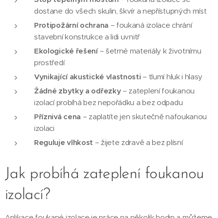
dostane do všech skulin, škvír a nepřístupných míst
Protipožární ochrana
– foukaná izolace chrání
stavební konstrukce a lidi uvnitř
Ekologické řešení
– šetrné materiály k životnímu
prostředí
Vynikající akustické vlastnosti
– tlumí hluk i hlasy
Žádné zbytky a odřezky
– zateplení foukanou
izolací probíhá bez nepořádku a bez odpadu
Příznivá cena
– zaplatíte jen skutečně nafoukanou
izolaci
Reguluje vlhkost
– žijete zdravě a bez plísní
Jak probíhá zateplení foukanou
izolací?
Aplikace foukané izolace je práce na několik hodin a můžeme