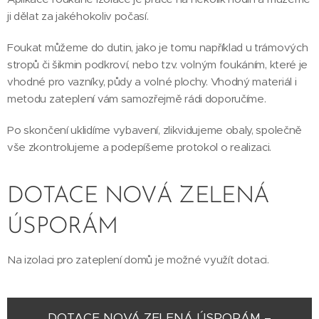
ji dělat za jakéhokoliv počasí.
Foukat můžeme do dutin, jako je tomu například u trámových
stropů či šikmin podkroví, nebo tzv. volným foukáním, které je
vhodné pro vazníky, půdy a volné plochy. Vhodný materiál i
metodu zateplení vám samozřejmě rádi doporučíme.
Po skončení uklidíme vybavení, zlikvidujeme obaly, společně
vše zkontrolujeme a podepíšeme protokol o realizaci.
DOTACE NOVÁ ZELENÁ
ÚSPORÁM
Na izolaci pro zateplení domů je možné využít dotaci.
DOTACE NOVÁ ZELENÁ ÚSPORÁM –