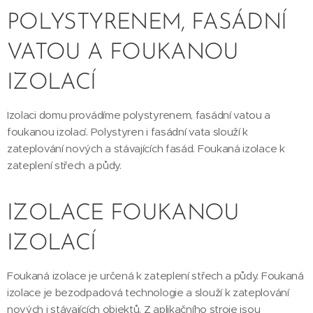
POLYSTYRENEM, FASÁDNÍ
VATOU A FOUKANOU
IZOLACÍ
Izolaci domu provádíme polystyrenem, fasádní vatou a
foukanou izolací. Polystyren i fasádní vata slouží k
zateplování nových a stávajících fasád. Foukaná izolace k
zateplení střech a půdy.
IZOLACE FOUKANOU
IZOLACÍ
Foukaná izolace je určená k zateplení střech a půdy. Foukaná
izolace je bezodpadová technologie a slouží k zateplování
nových i stávajících objektů. Z aplikačního stroje jsou