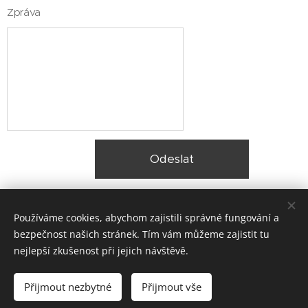
Zpráva
Odeslat
Používáme cookies, abychom zajistili správné fungování a
bezpečnost našich stránek. Tím vám můžeme zajistit tu
nejlepší zkušenost při jejich návštěvě.
© 2025 Zateplení fasády Praha |
Lokality
Přijmout nezbytné
Přijmout vše
Vytvořeno službou
Webnode
Cookies