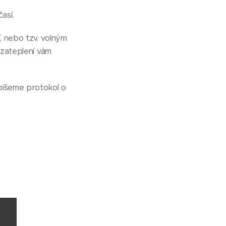
así.
, nebo tzv. volným
 zateplení vám
epíšeme protokol o