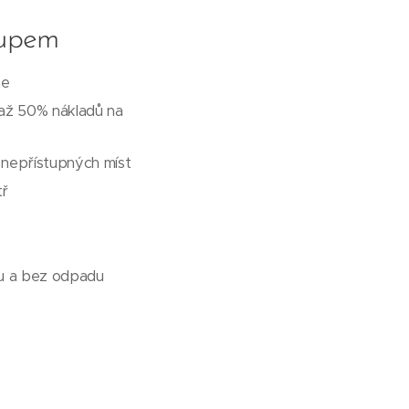
tupem
ne
 až 50% nákladů na
a nepřístupných míst
tř
ku a bez odpadu