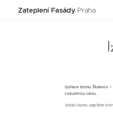
Zateplení Fasády
Praha
I
Izolace domu Šluknov – p
rozumnou cenu.
Izolaci domu zajistíme ko