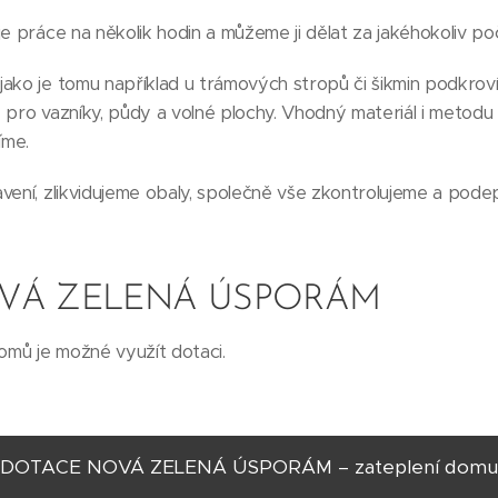
e práce na několik hodin a můžeme ji dělat za jakéhokoliv poč
ako je tomu například u trámových stropů či šikmin podkroví
 pro vazníky, půdy a volné plochy. Vhodný materiál i metodu
íme.
vení, zlikvidujeme obaly, společně vše zkontrolujeme a pod
VÁ ZELENÁ ÚSPORÁM
domů je možné využít dotaci.
DOTACE NOVÁ ZELENÁ ÚSPORÁM – zateplení domu