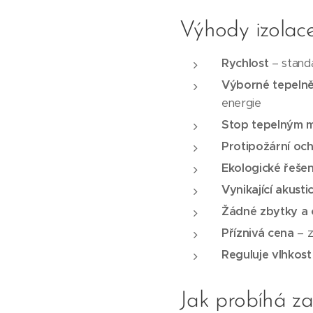
Výhody izolac
Rychlost
– standa
Výborné tepelně
energie
Stop tepelným 
Protipožární oc
Ekologické řešen
Vynikající akusti
Žádné zbytky a
Příznivá cena
– z
Reguluje vlhkost
Jak probíhá za