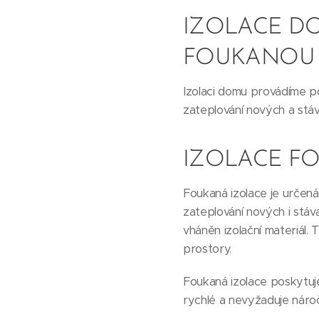
IZOLACE D
FOUKANOU 
Izolaci domu provádíme po
zateplování nových a stáva
IZOLACE F
Foukaná izolace je určená
zateplování nových i stáv
vháněn izolační materiál.
prostory.
Foukaná izolace poskytuje
rychlé a nevyžaduje náro