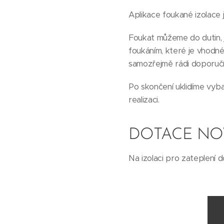
Aplikace foukané izolace j
Foukat můžeme do dutin, j
foukáním, které je vhodné
samozřejmě rádi doporuč
Po skončení uklidíme vyba
realizaci.
DOTACE NO
Na izolaci pro zateplení 