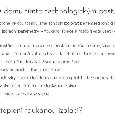
e domu tímto technologickým pos
rdně velkou fasádu jsme schopní izolovat během jednoho d
 izolační parametry
– foukaná izolace a fasádní vata ušetří
mostům
– foukaná izolace se dostane do všech skulin, škvír 
hrana
– foukaná izolace chrání stavební konstrukce a lidi uvni
í
– šetrné materiály k životnímu prostředí
cké vlastnosti
– tlumí hluk i hlasy
 odřezky
– zateplení foukanou izolací probíhá bez nepořád
aplatíte jen skutečně nafoukanou izolaci
– žijete zdravě a bez plísní
teplení foukanou izolací?