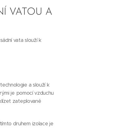
Í VATOU A
sádní vata slouží k
technologie a slouží k
terými je pomocí vzduchu
klízet zateplované
tímto druhem izolace je