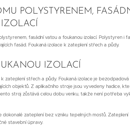
OMU POLYSTYRENEM, FASÁDN
IZOLACÍ
lystyrenem, fasádní vatou a foukanou izolací. Polystyren i fa
jících fasád. Foukaná izolace k zateplení střech a půdy.
OUKANOU IZOLACÍ
 k zateplení střech a půdy. Foukaná izolace je bezodpadová 
ajících objektů. Z aplikačního stroje jsou vyvedeny hadice, k
 Tento stroj zůstává celou dobu venku, takže není potřeba vy
 dokonalé zateplení bez vzniku tepelných mostů. Zateplení 
čné stavební úpravy.