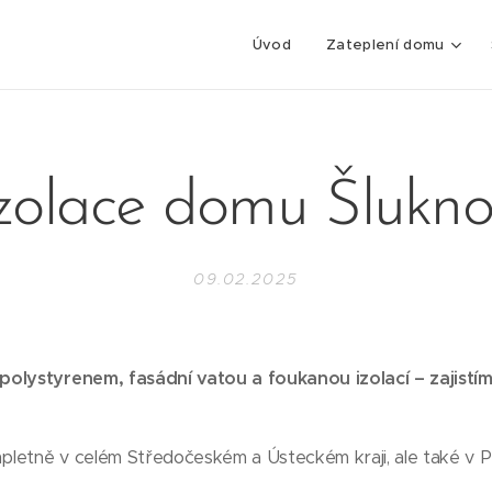
Úvod
Zateplení domu
zolace domu Šlukn
09.02.2025
olystyrenem, fasádní vatou a foukanou izolací – zajistíme
mpletně v celém Středočeském a Ústeckém kraji, ale také v P