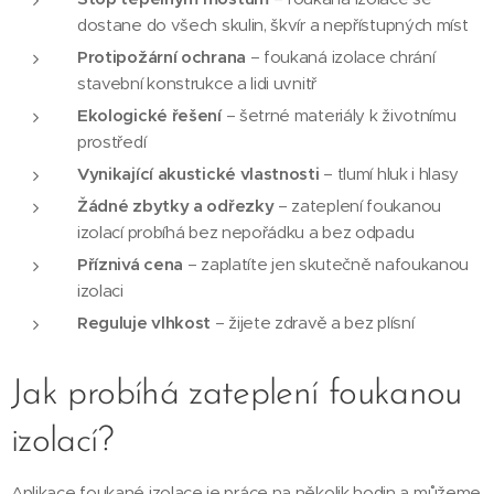
dostane do všech skulin, škvír a nepřístupných míst
Protipožární ochrana
– foukaná izolace chrání
stavební konstrukce a lidi uvnitř
Ekologické řešení
– šetrné materiály k životnímu
prostředí
Vynikající akustické vlastnosti
– tlumí hluk i hlasy
Žádné zbytky a odřezky
– zateplení foukanou
izolací probíhá bez nepořádku a bez odpadu
Příznivá cena
– zaplatíte jen skutečně nafoukanou
izolaci
Reguluje vlhkost
– žijete zdravě a bez plísní
Jak probíhá zateplení foukanou
izolací?
Aplikace foukané izolace je práce na několik hodin a můžeme