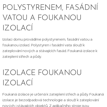
POLYSTYRENEM, FASÁDNÍ
VATOU A FOUKANOU
IZOLACÍ
Izolaci domu provádíme polystyrenem, fasádní vatou a
foukanou izolací. Polystyren i fasádní vata slouží k
zateplování nových a stávajících fasád. Foukaná izolace k
zateplení střech a půdy.
IZOLACE FOUKANOU
IZOLACÍ
Foukaná izolace je určená k zateplení střech a půdy. Foukaná
izolace je bezodpadová technologie a slouží k zateplování
nových i stávajících objektů. Z aplikačního stroje jsou