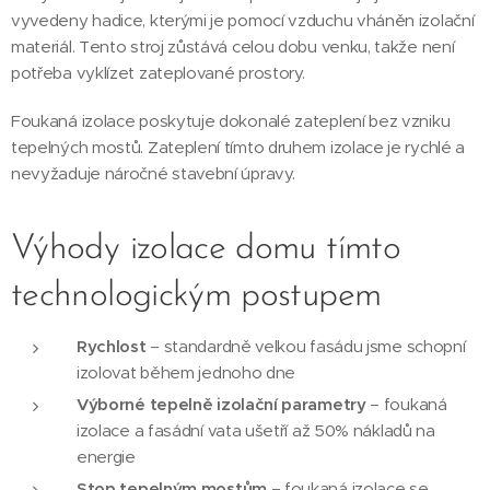
vyvedeny hadice, kterými je pomocí vzduchu vháněn izolační
materiál. Tento stroj zůstává celou dobu venku, takže není
potřeba vyklízet zateplované prostory.
Foukaná izolace poskytuje dokonalé zateplení bez vzniku
tepelných mostů. Zateplení tímto druhem izolace je rychlé a
nevyžaduje náročné stavební úpravy.
Výhody izolace domu tímto
technologickým postupem
Rychlost
– standardně velkou fasádu jsme schopní
izolovat během jednoho dne
Výborné tepelně izolační parametry
– foukaná
izolace a fasádní vata ušetří až 50% nákladů na
energie
Stop tepelným mostům
– foukaná izolace se