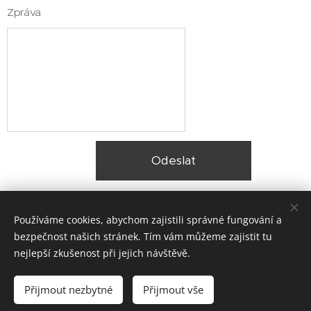
Zpráva
Odeslat
Používáme cookies, abychom zajistili správné fungování a
bezpečnost našich stránek. Tím vám můžeme zajistit tu
nejlepší zkušenost při jejich návštěvě.
© 2025 Zateplení fasády Praha |
Lokality
Přijmout nezbytné
Přijmout vše
Vytvořeno službou
Webnode
Cookies