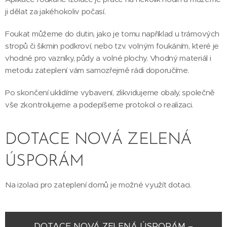
ji dělat za jakéhokoliv počasí.
Foukat můžeme do dutin, jako je tomu například u trámových
stropů či šikmin podkroví, nebo tzv. volným foukáním, které je
vhodné pro vazníky, půdy a volné plochy. Vhodný materiál i
metodu zateplení vám samozřejmě rádi doporučíme.
Po skončení uklidíme vybavení, zlikvidujeme obaly, společně
vše zkontrolujeme a podepíšeme protokol o realizaci.
DOTACE NOVÁ ZELENÁ
ÚSPORÁM
Na izolaci pro zateplení domů je možné využít dotaci.
DOTACE NOVÁ ZELENÁ ÚSPORÁM –