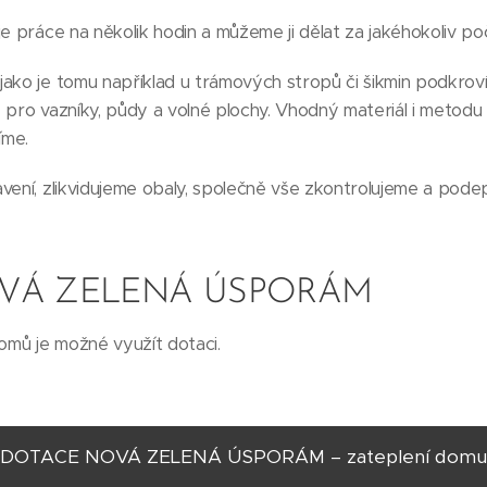
e práce na několik hodin a můžeme ji dělat za jakéhokoliv poč
ako je tomu například u trámových stropů či šikmin podkroví
 pro vazníky, půdy a volné plochy. Vhodný materiál i metodu
íme.
vení, zlikvidujeme obaly, společně vše zkontrolujeme a pod
VÁ ZELENÁ ÚSPORÁM
domů je možné využít dotaci.
DOTACE NOVÁ ZELENÁ ÚSPORÁM – zateplení domu