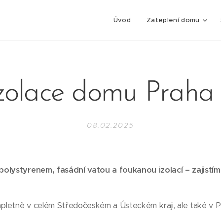
Úvod
Zateplení domu
zolace domu Praha
08.02.2025
olystyrenem, fasádní vatou a foukanou izolací – zajistíme
mpletně v celém Středočeském a Ústeckém kraji, ale také v P