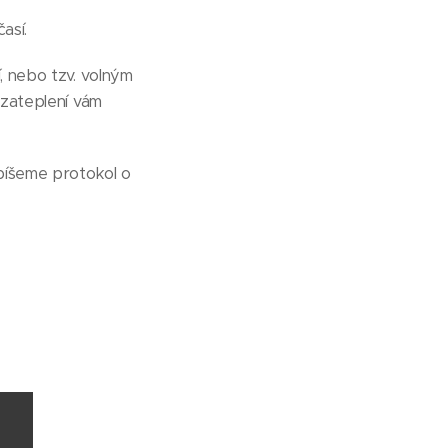
así.
, nebo tzv. volným
 zateplení vám
epíšeme protokol o