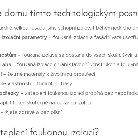
e domu tímto technologickým pos
rdně velkou fasádu jsme schopní izolovat během jednoho d
 izolační parametry
– foukaná izolace a fasádní vata ušetří
mostům
– foukaná izolace se dostane do všech skulin, škvír 
hrana
– foukaná izolace chrání stavební konstrukce a lidi uvni
í
– šetrné materiály k životnímu prostředí
cké vlastnosti
– tlumí hluk i hlasy
 odřezky
– zateplení foukanou izolací probíhá bez nepořád
aplatíte jen skutečně nafoukanou izolaci
– žijete zdravě a bez plísní
teplení foukanou izolací?