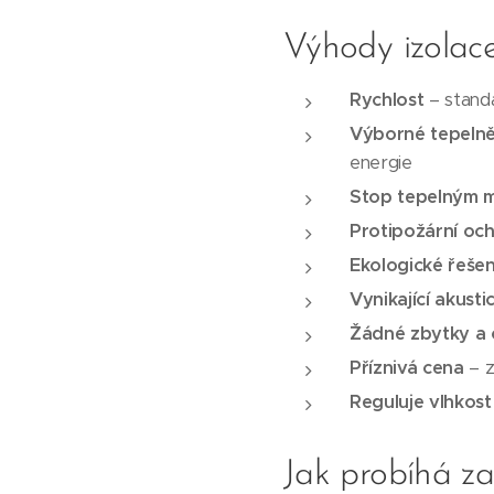
Výhody izolac
Rychlost
– standa
Výborné tepelně
energie
Stop tepelným 
Protipožární oc
Ekologické řešen
Vynikající akusti
Žádné zbytky a
Příznivá cena
– z
Reguluje vlhkost
Jak probíhá za