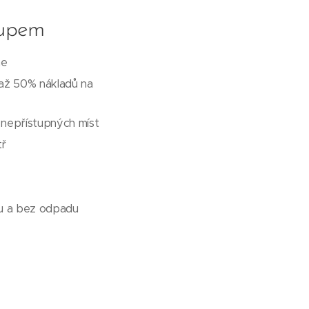
tupem
ne
 až 50% nákladů na
a nepřístupných míst
tř
ku a bez odpadu