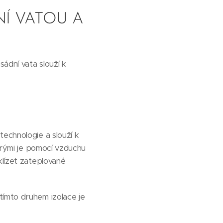
Í VATOU A
sádní vata slouží k
technologie a slouží k
terými je pomocí vzduchu
klízet zateplované
tímto druhem izolace je