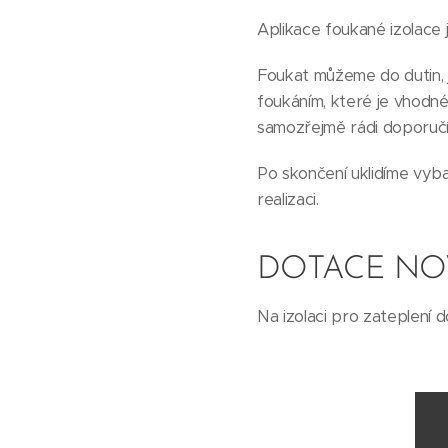
Aplikace foukané izolace j
Foukat můžeme do dutin, j
foukáním, které je vhodné
samozřejmě rádi doporuč
Po skončení uklidíme vyba
realizaci.
DOTACE NO
Na izolaci pro zateplení 