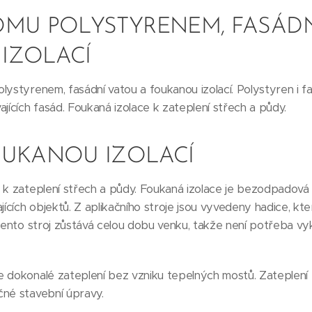
OMU POLYSTYRENEM, FASÁDN
IZOLACÍ
lystyrenem, fasádní vatou a foukanou izolací. Polystyren i fa
jících fasád. Foukaná izolace k zateplení střech a půdy.
OUKANOU IZOLACÍ
 k zateplení střech a půdy. Foukaná izolace je bezodpadová 
ajících objektů. Z aplikačního stroje jsou vyvedeny hadice, k
 Tento stroj zůstává celou dobu venku, takže není potřeba vy
 dokonalé zateplení bez vzniku tepelných mostů. Zateplení 
čné stavební úpravy.