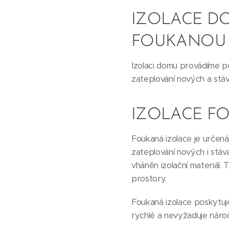
IZOLACE D
FOUKANOU 
Izolaci domu provádíme po
zateplování nových a stáva
IZOLACE F
Foukaná izolace je určená
zateplování nových i stáv
vháněn izolační materiál.
prostory.
Foukaná izolace poskytuje
rychlé a nevyžaduje náro