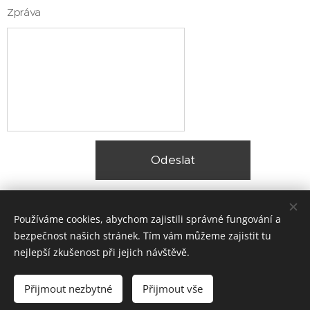
Zpráva
Odeslat
Používáme cookies, abychom zajistili správné fungování a
bezpečnost našich stránek. Tím vám můžeme zajistit tu
nejlepší zkušenost při jejich návštěvě.
© 2025 Zateplení fasády Praha |
Lokality
Přijmout nezbytné
Přijmout vše
Vytvořeno službou
Webnode
Cookies