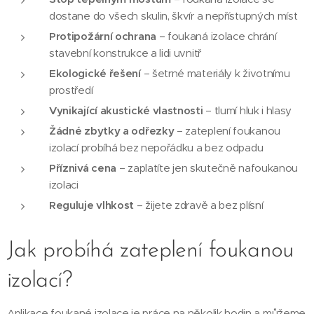
dostane do všech skulin, škvír a nepřístupných míst
Protipožární ochrana
– foukaná izolace chrání
stavební konstrukce a lidi uvnitř
Ekologické řešení
– šetrné materiály k životnímu
prostředí
Vynikající akustické vlastnosti
– tlumí hluk i hlasy
Žádné zbytky a odřezky
– zateplení foukanou
izolací probíhá bez nepořádku a bez odpadu
Příznivá cena
– zaplatíte jen skutečně nafoukanou
izolaci
Reguluje vlhkost
– žijete zdravě a bez plísní
Jak probíhá zateplení foukanou
izolací?
Aplikace foukané izolace je práce na několik hodin a můžeme