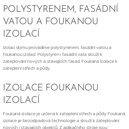
POLYSTYRENEM, FASÁDNÍ
VATOU A FOUKANOU
IZOLACÍ
Izolaci domu provádíme polystyrenem, fasádní vatou a
foukanou izolací. Polystyren i fasádní vata slouží k
zateplování nových a stávajících fasád. Foukaná izolace k
zateplení střech a půdy.
IZOLACE FOUKANOU
IZOLACÍ
Foukaná izolace je určená k zateplení střech a půdy. Foukaná
izolace je bezodpadová technologie a slouží k zateplování
nových i stávajících objektů. Z aplikačního stroje jsou