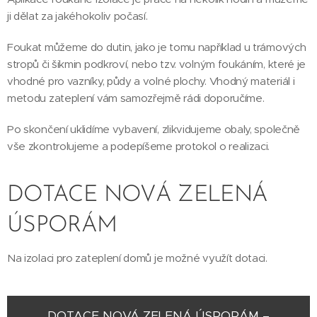
ji dělat za jakéhokoliv počasí.
Foukat můžeme do dutin, jako je tomu například u trámových
stropů či šikmin podkroví, nebo tzv. volným foukáním, které je
vhodné pro vazníky, půdy a volné plochy. Vhodný materiál i
metodu zateplení vám samozřejmě rádi doporučíme.
Po skončení uklidíme vybavení, zlikvidujeme obaly, společně
vše zkontrolujeme a podepíšeme protokol o realizaci.
DOTACE NOVÁ ZELENÁ
ÚSPORÁM
Na izolaci pro zateplení domů je možné využít dotaci.
DOTACE NOVÁ ZELENÁ ÚSPORÁM –