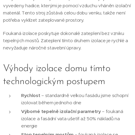
vyvedeny hadice, kterými je pomocí vzduchu vháněn izolační
materiál. Tento stroj zůstává celou dobu venku, takže není
potřeba vyklízet zateplované prostory.
Foukaná izolace poskytuje dokonalé zateplení bez vzniku
tepelných mostů. Zateplení tímto druhem izolace je rychlé a
nevyžaduje náročné stavební úpravy.
Výhody izolace domu tímto
technologickým postupem
Rychlost
– standardně velkou fasádu jsme schopní
izolovat během jednoho dne
Výborné tepelně izolační parametry
– foukaná
izolace a fasádní vata ušetří až 50% nákladů na
energie
Stop tepelným mostům
– foukaná izolace se