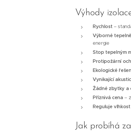
Výhody izolac
Rychlost
– standa
Výborné tepelně
energie
Stop tepelným 
Protipožární oc
Ekologické řešen
Vynikající akusti
Žádné zbytky a
Příznivá cena
– z
Reguluje vlhkost
Jak probíhá za