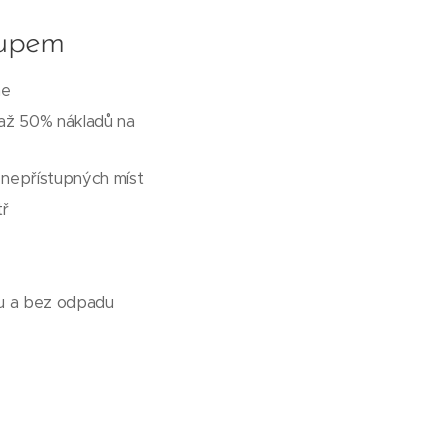
tupem
ne
 až 50% nákladů na
a nepřístupných míst
tř
ku a bez odpadu