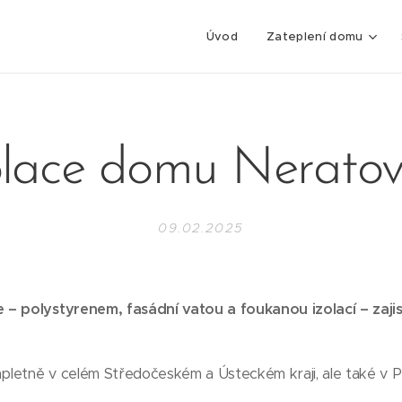
Úvod
Zateplení domu
olace domu Neratov
09.02.2025
– polystyrenem, fasádní vatou a foukanou izolací – zajist
mpletně v celém Středočeském a Ústeckém kraji, ale také v P