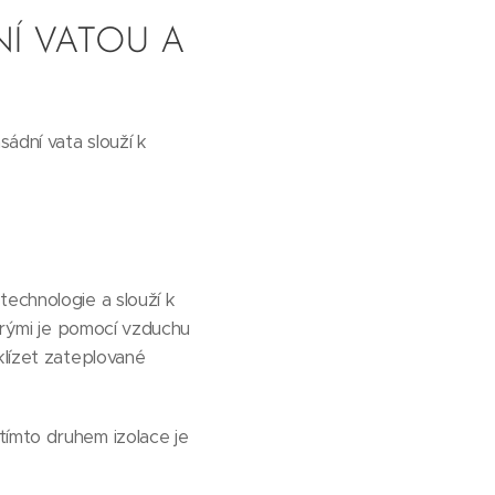
Í VATOU A
sádní vata slouží k
technologie a slouží k
terými je pomocí vzduchu
klízet zateplované
tímto druhem izolace je