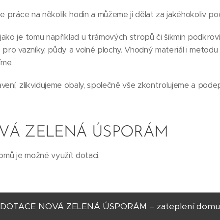
e práce na několik hodin a můžeme ji dělat za jakéhokoliv poč
ako je tomu například u trámových stropů či šikmin podkroví
 pro vazníky, půdy a volné plochy. Vhodný materiál i metodu
íme.
vení, zlikvidujeme obaly, společně vše zkontrolujeme a pod
VÁ ZELENÁ ÚSPORÁM
domů je možné využít dotaci.
DOTACE NOVÁ ZELENÁ ÚSPORÁM – zateplení domu