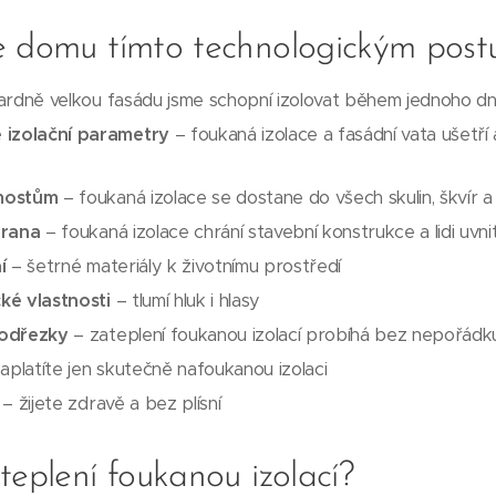
e domu tímto technologickým pos
rdně velkou fasádu jsme schopní izolovat během jednoho d
 izolační parametry
– foukaná izolace a fasádní vata ušetří
mostům
– foukaná izolace se dostane do všech skulin, škvír 
hrana
– foukaná izolace chrání stavební konstrukce a lidi uvni
í
– šetrné materiály k životnímu prostředí
cké vlastnosti
– tlumí hluk i hlasy
 odřezky
– zateplení foukanou izolací probíhá bez nepořád
aplatíte jen skutečně nafoukanou izolaci
– žijete zdravě a bez plísní
teplení foukanou izolací?