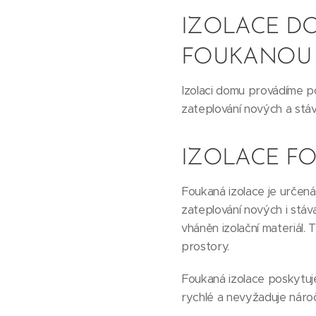
IZOLACE D
FOUKANOU 
Izolaci domu provádíme po
zateplování nových a stáva
IZOLACE F
Foukaná izolace je určená
zateplování nových i stáv
vháněn izolační materiál.
prostory.
Foukaná izolace poskytuje
rychlé a nevyžaduje náro