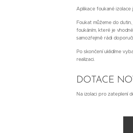
Aplikace foukané izolace j
Foukat můžeme do dutin, j
foukáním, které je vhodné
samozřejmě rádi doporuč
Po skončení uklidíme vyba
realizaci.
DOTACE NO
Na izolaci pro zateplení 