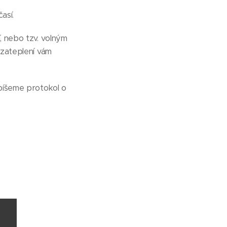
así.
, nebo tzv. volným
 zateplení vám
epíšeme protokol o