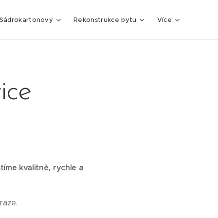
Sádrokartonovy
Rekonstrukce bytu
Více
ice
íme kvalitně, rychle a
raze.