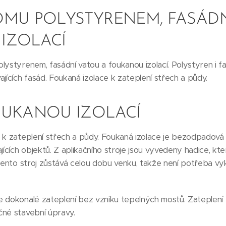
OMU POLYSTYRENEM, FASÁDN
IZOLACÍ
lystyrenem, fasádní vatou a foukanou izolací. Polystyren i fa
jících fasád. Foukaná izolace k zateplení střech a půdy.
OUKANOU IZOLACÍ
 k zateplení střech a půdy. Foukaná izolace je bezodpadová 
ajících objektů. Z aplikačního stroje jsou vyvedeny hadice, k
 Tento stroj zůstává celou dobu venku, takže není potřeba vy
 dokonalé zateplení bez vzniku tepelných mostů. Zateplení 
čné stavební úpravy.