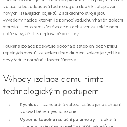
izolace je bezodpadová technologie a slouží k zateplování
nových i stávajících objektů. Z aplikačního stroje jsou
vyvedeny hadice, kterými je pomocí vzduchu vháněn izolační
materiál. Tento stroj zůstává celou dobu venku, takže není
potřeba vyklízet zateplované prostory.
Foukaná izolace poskytuje dokonalé zateplení bez vzniku
tepelných mostů. Zateplení tímto druhem izolace je rychlé a
nevyžaduje náročné stavební úpravy.
Výhody izolace domu tímto
technologickým postupem
Rychlost
– standardně velkou fasádu jsme schopní
izolovat během jednoho dne
Výborné tepelně izolační parametry
– foukaná
izolace a fasádní vata ušetří až 50% nákladů na