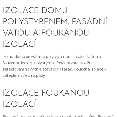
IZOLACE DOMU
POLYSTYRENEM, FASÁDNÍ
VATOU A FOUKANOU
IZOLACÍ
Izolaci domu provádíme polystyrenem, fasádní vatou a
foukanou izolací. Polystyren i fasádní vata slouží k
zateplování nových a stávajících fasád. Foukaná izolace k
zateplení střech a půdy.
IZOLACE FOUKANOU
IZOLACÍ
Foukaná izolace je určená k zateplení střech a půdy. Foukaná