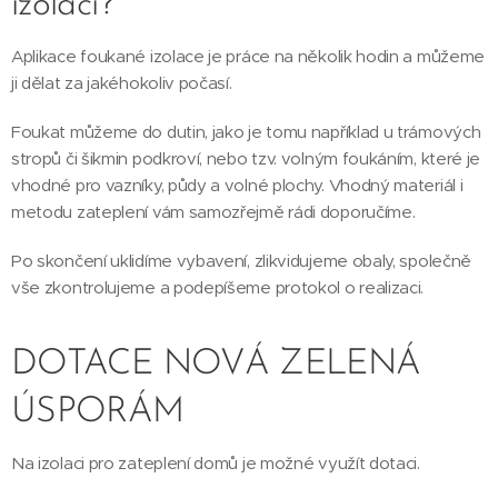
izolací?
Aplikace foukané izolace je práce na několik hodin a můžeme
ji dělat za jakéhokoliv počasí.
Foukat můžeme do dutin, jako je tomu například u trámových
stropů či šikmin podkroví, nebo tzv. volným foukáním, které je
vhodné pro vazníky, půdy a volné plochy. Vhodný materiál i
metodu zateplení vám samozřejmě rádi doporučíme.
Po skončení uklidíme vybavení, zlikvidujeme obaly, společně
vše zkontrolujeme a podepíšeme protokol o realizaci.
DOTACE NOVÁ ZELENÁ
ÚSPORÁM
Na izolaci pro zateplení domů je možné využít dotaci.