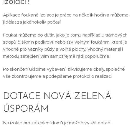
izolací?
Aplikace foukané izolace je práce na několik hodin a můžeme
ji dělat za jakéhokoliv počasí.
Foukat můžeme do dutin, jako je tomu například u trámových
stropů či šikmin podkroví, nebo tzv. volným foukáním, které je
vhodné pro vazníky, půdy a volné plochy. Vhodný materiál i
metodu zateplení vám samozřejmě rádi doporučíme.
Po skončení uklidíme vybavení, zlikvidujeme obaly, společně
vše zkontrolujeme a podepíšeme protokol o realizaci.
DOTACE NOVÁ ZELENÁ
ÚSPORÁM
Na izolaci pro zateplení domů je možné využít dotaci.