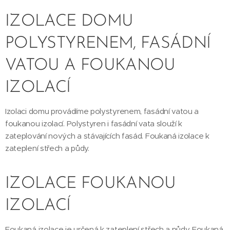
IZOLACE DOMU
POLYSTYRENEM, FASÁDNÍ
VATOU A FOUKANOU
IZOLACÍ
Izolaci domu provádíme polystyrenem, fasádní vatou a
foukanou izolací. Polystyren i fasádní vata slouží k
zateplování nových a stávajících fasád. Foukaná izolace k
zateplení střech a půdy.
IZOLACE FOUKANOU
IZOLACÍ
Foukaná izolace je určená k zateplení střech a půdy. Foukaná