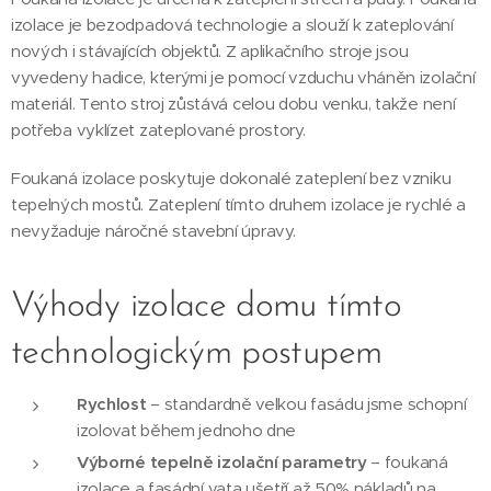
izolace je bezodpadová technologie a slouží k zateplování
nových i stávajících objektů. Z aplikačního stroje jsou
vyvedeny hadice, kterými je pomocí vzduchu vháněn izolační
materiál. Tento stroj zůstává celou dobu venku, takže není
potřeba vyklízet zateplované prostory.
Foukaná izolace poskytuje dokonalé zateplení bez vzniku
tepelných mostů. Zateplení tímto druhem izolace je rychlé a
nevyžaduje náročné stavební úpravy.
Výhody izolace domu tímto
technologickým postupem
Rychlost
– standardně velkou fasádu jsme schopní
izolovat během jednoho dne
Výborné tepelně izolační parametry
– foukaná
izolace a fasádní vata ušetří až 50% nákladů na