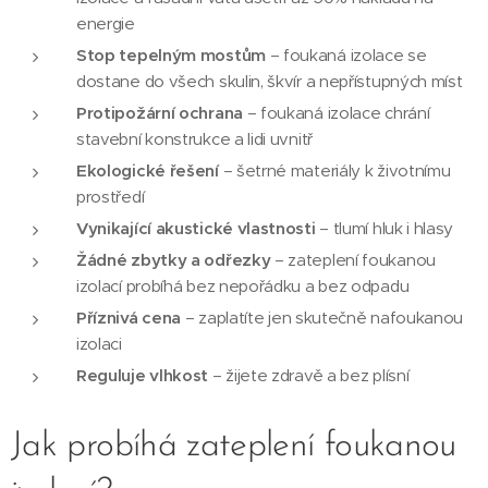
energie
Stop tepelným mostům
– foukaná izolace se
dostane do všech skulin, škvír a nepřístupných míst
Protipožární ochrana
– foukaná izolace chrání
stavební konstrukce a lidi uvnitř
Ekologické řešení
– šetrné materiály k životnímu
prostředí
Vynikající akustické vlastnosti
– tlumí hluk i hlasy
Žádné zbytky a odřezky
– zateplení foukanou
izolací probíhá bez nepořádku a bez odpadu
Příznivá cena
– zaplatíte jen skutečně nafoukanou
izolaci
Reguluje vlhkost
– žijete zdravě a bez plísní
Jak probíhá zateplení foukanou