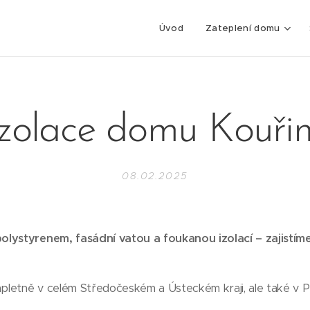
Úvod
Zateplení domu
Izolace domu Kouři
08.02.2025
lystyrenem, fasádní vatou a foukanou izolací – zajistíme 
mpletně v celém Středočeském a Ústeckém kraji, ale také v P