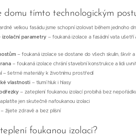
e domu tímto technologickým pos
rdně velkou fasádu jsme schopní izolovat během jednoho d
 izolační parametry
– foukaná izolace a fasádní vata ušetří
mostům
– foukaná izolace se dostane do všech skulin, škvír 
hrana
– foukaná izolace chrání stavební konstrukce a lidi uvni
í
– šetrné materiály k životnímu prostředí
cké vlastnosti
– tlumí hluk i hlasy
 odřezky
– zateplení foukanou izolací probíhá bez nepořád
aplatíte jen skutečně nafoukanou izolaci
– žijete zdravě a bez plísní
teplení foukanou izolací?