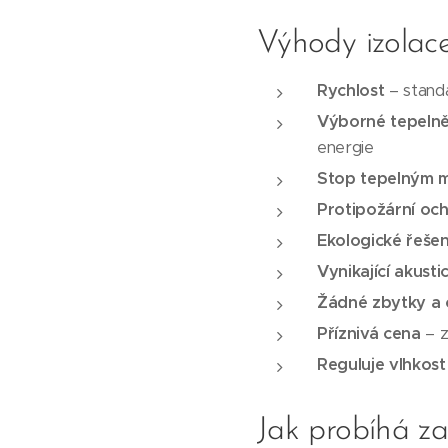
Výhody izolac
Rychlost
– standa
Výborné tepelně
energie
Stop tepelným 
Protipožární oc
Ekologické řešen
Vynikající akusti
Žádné zbytky a
Příznivá cena
– z
Reguluje vlhkost
Jak probíhá za