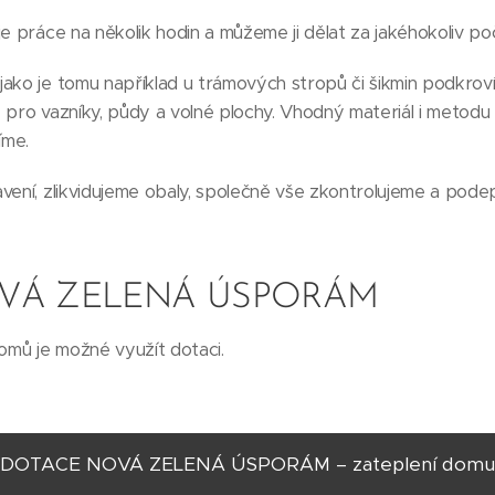
e práce na několik hodin a můžeme ji dělat za jakéhokoliv poč
ako je tomu například u trámových stropů či šikmin podkroví
 pro vazníky, půdy a volné plochy. Vhodný materiál i metodu
íme.
vení, zlikvidujeme obaly, společně vše zkontrolujeme a pod
VÁ ZELENÁ ÚSPORÁM
domů je možné využít dotaci.
DOTACE NOVÁ ZELENÁ ÚSPORÁM – zateplení domu