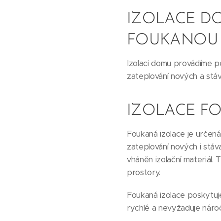
IZOLACE D
FOUKANOU 
Izolaci domu provádíme po
zateplování nových a stáva
IZOLACE F
Foukaná izolace je určená
zateplování nových i stáv
vháněn izolační materiál.
prostory.
Foukaná izolace poskytuje
rychlé a nevyžaduje náro