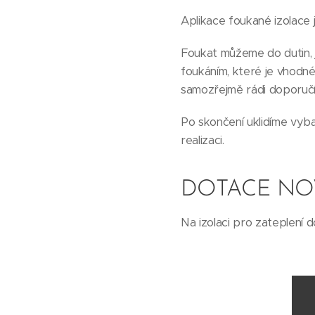
Aplikace foukané izolace j
Foukat můžeme do dutin, j
foukáním, které je vhodné
samozřejmě rádi doporuč
Po skončení uklidíme vyba
realizaci.
DOTACE NO
Na izolaci pro zateplení 