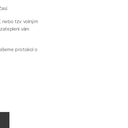
así.
, nebo tzv. volným
 zateplení vám
epíšeme protokol o