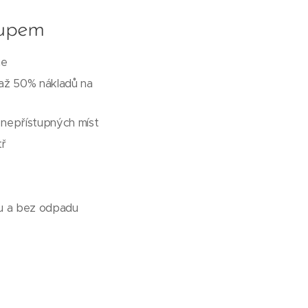
tupem
ne
 až 50% nákladů na
a nepřístupných míst
tř
ku a bez odpadu