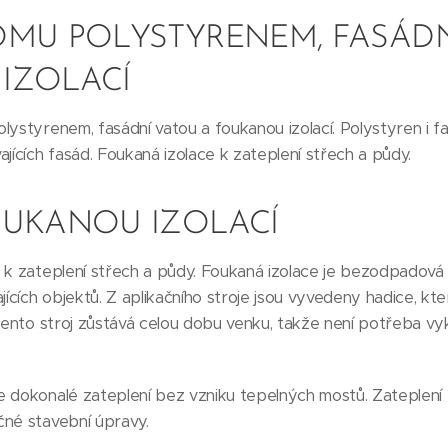
OMU POLYSTYRENEM, FASÁDN
IZOLACÍ
lystyrenem, fasádní vatou a foukanou izolací. Polystyren i fa
jících fasád. Foukaná izolace k zateplení střech a půdy.
OUKANOU IZOLACÍ
 k zateplení střech a půdy. Foukaná izolace je bezodpadová 
ajících objektů. Z aplikačního stroje jsou vyvedeny hadice, k
 Tento stroj zůstává celou dobu venku, takže není potřeba vy
 dokonalé zateplení bez vzniku tepelných mostů. Zateplení 
čné stavební úpravy.