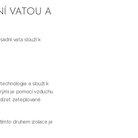
Í VATOU A
sádní vata slouží k
technologie a slouží k
terými je pomocí vzduchu
klízet zateplované
tímto druhem izolace je